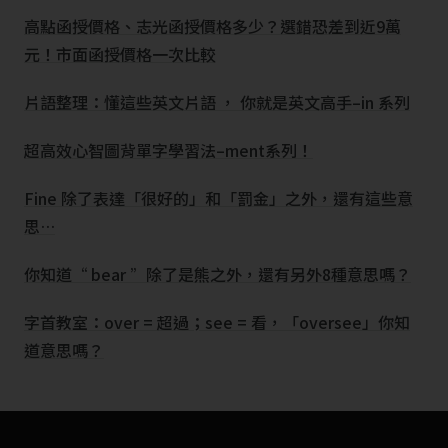
高點函授價格、志光函授價格多少？選錯恐差到近9萬
元！市面函授價格一次比較
片語整理：懂這些英文片語 ， 你就是英文高手–in 系列
超高效心智圖背單字學習法–ment系列！
Fine 除了表達「很好的」和「罰金」之外，還有這些意
思…
你知道“ bear ”除了是熊之外，還有另外8種意思嗎？
字首教室：over = 超過；see = 看，「oversee」你知
道意思嗎？