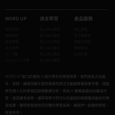
WORD UP
語言學習
產品服務
關於我們
線上英文課程
線上課程
聯絡我們
線上韓文課程
電子書教材
我想開課
線上日文課程
刷題訂閱制
加入我們
線上法文課程
教師後台
iOS 下載
線上德文課程
返現計畫
google play 下載
線上義文課程
WORD UP 致力於運用 AI 提升學生的學習效率，我們與各大出版
社、老師、補習班聯手提供專業的英文互動題庫書與單字書，透過
學生個人化的學習紀錄做數據分析，再由 AI 推薦最適合的複習內
容，提高備考效率。讓莘莘學子們可以在最短的時間獲得最好的學
習成果。聰明學習提供您完整的學習系統，讓我們一起聰明學習，
就是有效！