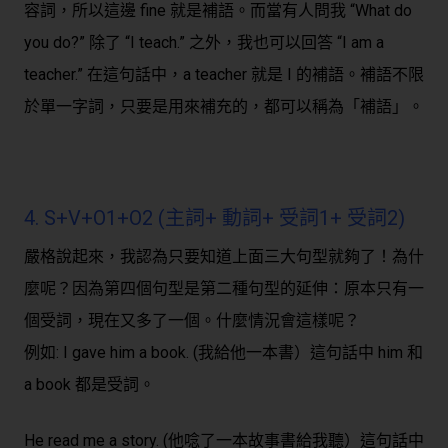
容詞，所以這邊 fine 就是補語。而當有人問我 “What do
you do?” 除了 “I teach.” 之外，我也可以回答 “I am a
teacher.” 在這句話中，a teacher 就是 I 的補語。補語不限
於單一字詞，只要是用來補充的，都可以稱為「補語」。
4. S+V+O1+O2 (主詞+ 動詞+ 受詞1+ 受詞2)
嚴格說起來，我認為只要知道上面三大句型就夠了！為什
麼呢？因為第四個句型是第二種句型的延伸：原本只有一
個受詞，現在又多了一個。什麼情況會這樣呢？
例如: I gave him a book. (我給他一本書）這句話中 him 和
a book 都是受詞。
He read me a story. (他唸了一本故事書給我聽）這句話中