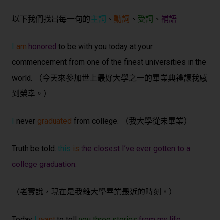
以下我們找出每一句的
主詞
、
動詞
、
受詞
、
補語
I
am
honored
to be with you today at your
commencement from one of the finest universities in the
world. （今天來參加世上最好大學之一的畢業典禮讓我感
到榮幸。）
I
never
graduated
from college. （我大學從未畢業）
Truth be told,
this
is
the closest I’ve ever gotten to a
college graduation
.
（老實說，現在是我離大學畢業最近的時刻。）
Today
I
want
to tell
you
three stories
from my life
.