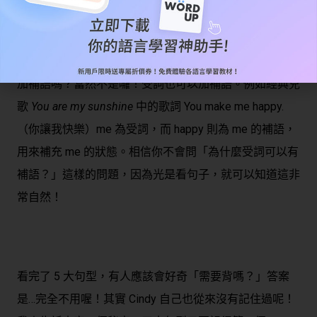
5. S+V+O+C (主詞+ 動詞+ 受詞+ 受詞補語)
最後一個句型也是第二種句型的延伸。難道只有主詞可以
加補語嗎？當然不是囉！受詞也可以加補語。例如經典兒
歌
You are my sunshine
中的歌詞 You make me happy.
（你讓我快樂）me 為受詞，而 happy 則為 me 的補語，
用來補充 me 的狀態。相信你不會問「為什麼受詞可以有
補語？」這樣的問題，因為光是看句子，就可以知道這非
常自然！
看完了 5 大句型，有人應該會好奇「需要背嗎？」答案
是…完全不用喔！其實 Cindy 自己也從來沒有記住過呢！