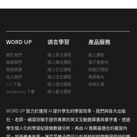
WORD UP
語言學習
產品服務
關於我們
線上英文課程
線上課程
聯絡我們
線上韓文課程
電子書教材
我想開課
線上日文課程
刷題訂閱制
加入我們
線上法文課程
教師後台
iOS 下載
線上德文課程
返現計畫
google play 下載
線上義文課程
WORD UP 致力於運用 AI 提升學生的學習效率，我們與各大出版
社、老師、補習班聯手提供專業的英文互動題庫書與單字書，透過
學生個人化的學習紀錄做數據分析，再由 AI 推薦最適合的複習內
容，提高備考效率。讓莘莘學子們可以在最短的時間獲得最好的學