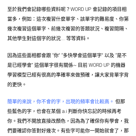
至於我們會記錄哪些資料呢？WORD UP 會記錄的項目相
當多，例如：這次複習什麼單字、該單字的難易度、你第
幾次複習這個單字、前幾次複習的答題狀況、複習間隔、
其他學生對這個字的狀況…. 等等資料。
因為這些面相都會跟 “你” “多快學會這個單字” 以及 “是不
是已經學會” 這個單字很有關係~ 目前 WORD UP 的機器
學習模型已經有很高的準確率來做預確，讓大家背單字背
的更快。
簡單的來說，你不會的字，出現的頻率會比較高。
但那
些藍色的字，也會在某個 a.i 判斷你快忘記的時候再考
你。我們不開放直接改顏色，因為為了確保你有學會，我
們要確認你答對好幾次。有些字可能你一開始就會了，那