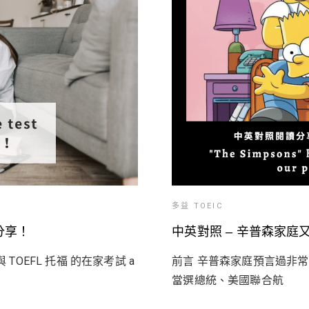
多益 TOEIC
驗分享！
中英對照 – 辛普森家庭又
TOEFL 托福 的在家考試 a
前言 辛普森家庭預言過非
當選總統、美國聯合航