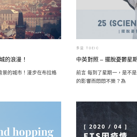
多益 TOEIC
之城的浪漫！
中英對照 – 擺脫憂鬱星
背景的城市！漫步在布拉格
前言 每到了星期一，是不
的影響而悶悶不樂？為