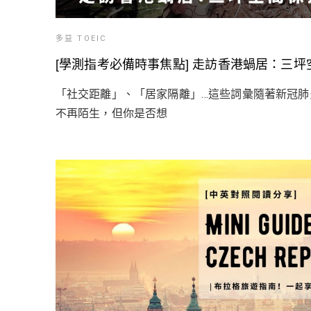
多益 TOEIC
[學測指考必備時事焦點] 走訪香港蝸居：三
「社交距離」、「居家隔離」…這些詞彙隨著新冠肺
不再陌生，但你是否想