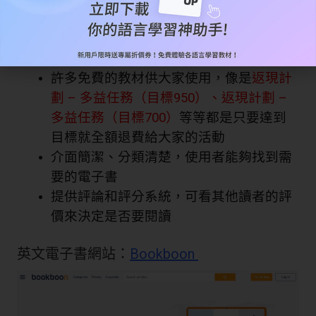
提供 app 形式，什麼裝置都好用
豐富教材、電子書、全部需求都包辦
許多免費的教材供大家使用，像是
返現計
劃 – 多益任務（目標950
）、
返現計劃 –
多益任務（目標700）
等等都是只要達到
目標就全額退費給大家的活動
介面簡潔、分類清楚，使用者能夠找到需
要的電子書
提供評論和評分系統，可看其他讀者的評
價來決定是否要閱讀
英文電子書網站：
Bookboon