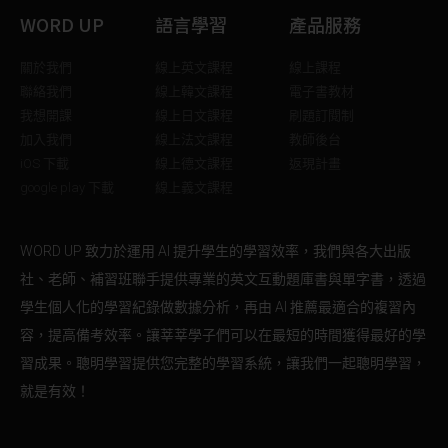
WORD UP
語言學習
產品服務
關於我們
線上英文課程
線上課程
聯絡我們
線上韓文課程
電子書教材
我想開課
線上日文課程
刷題訂閱制
加入我們
線上法文課程
教師後台
iOS 下載
線上德文課程
返現計畫
google play 下載
線上義文課程
WORD UP 致力於運用 AI 提升學生的學習效率，我們與各大出版
社、老師、補習班聯手提供專業的英文互動題庫書與單字書，透過
學生個人化的學習紀錄做數據分析，再由 AI 推薦最適合的複習內
容，提高備考效率。讓莘莘學子們可以在最短的時間獲得最好的學
習成果。聰明學習提供您完整的學習系統，讓我們一起聰明學習，
就是有效！