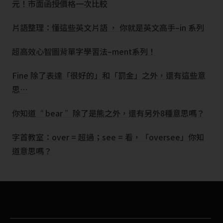
元！市面函授價格一次比較
片語整理：懂這些英文片語 ， 你就是英文高手–in 系列
超高效心智圖背單字學習法–ment系列！
Fine 除了表達「很好的」和「罰金」之外，還有這些意
思…
你知道“ bear ”除了是熊之外，還有另外8種意思嗎？
字首教室：over = 超過；see = 看，「oversee」你知
道意思嗎？