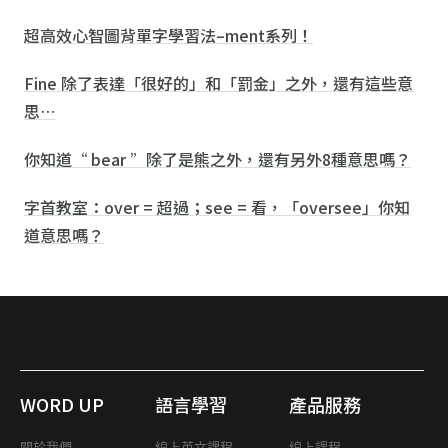
超高效心智圖背單字學習法–ment系列！
Fine 除了表達「很好的」和「罰金」之外，還有這些意
思…
你知道“ bear ”除了是熊之外，還有另外8種意思嗎？
字首教室：over = 超過；see = 看，「oversee」你知
道意思嗎？
WORD UP
語言學習
產品服務
關於我們
線上英文課程
線上課程