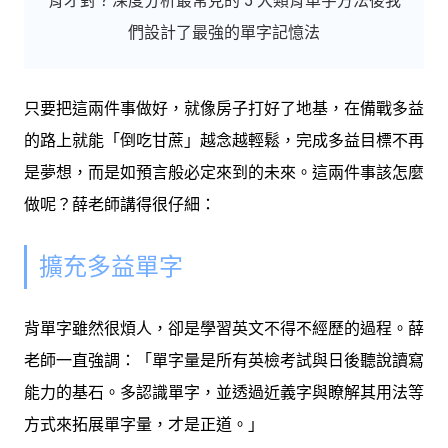
背才對？深度分析最常見的 5 大類背單字方法後我
們設計了最強的單字記憶法
只要把這兩件事做好，就像房子打好了地基，在備戰多益
的路上就能「倒吃甘蔗」越念越輕鬆，完成多益目標不再
是夢想，而是如預言般必定來到的未來。這兩件事該怎麼
做呢？薛老師講得很仔細：
擴充多益單字
背單字雖然很煩人，卻是學習英文不得不經歷的過程。薛
老師一直強調：「單字量是所有英檢考試與日後聽說讀寫
能力的基石。多認識單字，並透過近義字與瞭解其用法等
方式來拓展單字量，才是正道。」