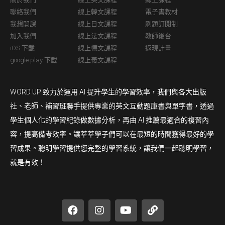
聯絡我們
線上韓文課程
電子書教材
我想開課
線上日文課程
刷題訂閱制
加入我們
線上法文課程
教師後台
iOS 下載
線上德文課程
返現計畫
google play 下載
線上義文課程
WORD UP 致力於運用 AI 提升學生的學習效率，我們與各大出版
社、老師、補習班聯手提供專業的英文互動題庫書與單字書，透過
學生個人化的學習紀錄做數據分析，再由 AI 推薦最適合的複習內
容，提高備考效率。讓莘莘學子們可以在最短的時間獲得最好的學
習成果。聰明學習提供您完整的學習系統，讓我們一起聰明學習，
就是有效！