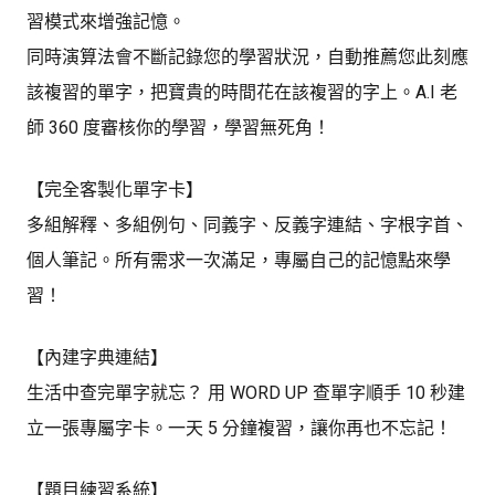
習模式來增強記憶。
同時演算法會不斷記錄您的學習狀況，自動推薦您此刻應
該複習的單字，把寶貴的時間花在該複習的字上。A.I 老
師 360 度審核你的學習，學習無死角！
【完全客製化單字卡】
多組解釋、多組例句、同義字、反義字連結、字根字首、
個人筆記。所有需求一次滿足，專屬自己的記憶點來學
習！
【內建字典連結】
生活中查完單字就忘？ 用 WORD UP 查單字順手 10 秒建
立一張專屬字卡。一天 5 分鐘複習，讓你再也不忘記！
【題目練習系統】