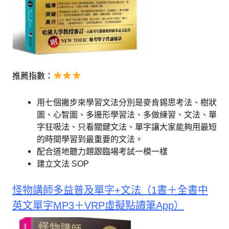
推薦指數：
用七個撇步來學習文法分別是麥肯錫思考法、樹狀
圖、心智圖、多邊形學習法、多做練習、文法、單
字狂吸法、只看關鍵文法、單字讓大家能夠用最短
的時間學習到最重要的文法。
配合道地聽力題跟臨場考試一模一樣
建立文法 SOP
怪物講師多益普及單字+文法（1書＋全書中
英文單字MP3＋VRP虛擬點讀筆App）