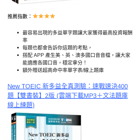
推薦指數：
最容易出現的多益單字題讓大家獲得最高投資報酬
率
每題也都會告訴你這題的考點，
搭配 APP 產生美、英、澳多國口音音檔，讓大家
能適應各國口音，穩定拿分！
額外贈送超高命中率單字表/線上題庫
New TOEIC 新多益全真測驗：速戰速決400
題【雙書裝】2版 (雲端下載MP3＋文法題庫
線上練題)