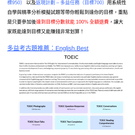
標950）
以及
返現計劃 – 多益任務（目標700）
用系統性
自學與精準分析模擬試題等帶你輕鬆到達你的目標，重點
是
只要參加後
達到目標分數就能 100% 全額退費
，讓大
家既能達到目標又能賺錢非常划算！
多益考古題推薦：English.Best