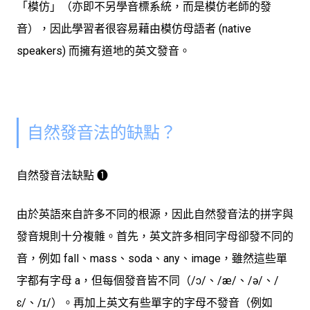
「模仿」（亦即不另學音標系統，而是模仿老師的發
音），因此
學習者很容易藉由模仿母語者 (native
speakers) 而擁有道地的英文發音
。
自然發音法的缺點？
自然發音法缺點 ➊
由於英語來自許多不同的根源，因此自然發音法的拼字與
發音規則十分複雜。首先，英文許多相同字母卻發不同的
音，例如 fall、mass、soda、any、image，雖然這些單
字都有字母 a，但每個發音皆不同（/ɔ/、/æ/、/ə/、/
ɛ/、/ɪ/）。再加上英文有些單字的字母不發音（例如