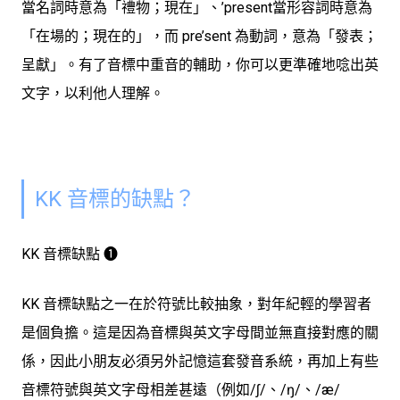
當名詞時意為「禮物；現在」、’present當形容詞時意為
「在場的；現在的」，而 pre’sent 為動詞，意為「發表；
呈獻」。
有了音標中重音的輔助，你可以更準確地唸出英
文字，以利他人理解
。
KK 音標的缺點？
KK 音標缺點 ➊
KK 音標缺點之一在於符號比較抽象，對年紀輕的學習者
是個負擔
。這是因為音標與英文字母間並無直接對應的關
係，因此小朋友必須另外記憶這套發音系統，再加上有些
音標符號與英文字母相差甚遠（例如/ʃ/、/ŋ/、/æ/