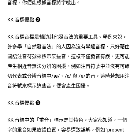
音標，你便能根據音標將字唸出。
KK 音標優點 ➋
KK 音標音標是
輔助其他發音法的重要工具
。舉例來說，
許多學「自然發音法」的人因為沒有學過音標、只好藉由
國語注音符號來標示某些音，這樣不僅發音有誤，更可能
產生相近音無法分辨的困擾。例如注音符號中並沒有可確
切代表或分辨音標中/æ/、/ɛ/ 與 /e/的音，這時若想用注
音符號來標示這些音，便會產生困擾。
KK 音標優點 ➌
KK 音標中的「重音」標示是其特色。大家都知道，一個
字的重音如果放錯位置，容易遭致誤解，例如 ‘present