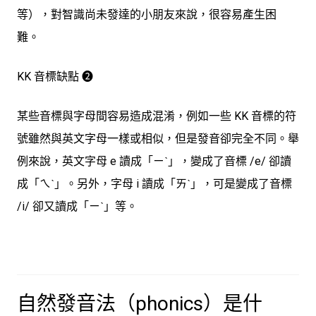
等），對智識尚未發達的小朋友來說，很容易產生困
難。
KK 音標缺點 ➋
某些音標與字母間容易造成混淆
，例如一些 KK 音標的符
號雖然與英文字母一樣或相似，但是發音卻完全不同。舉
例來說，英文字母 e 讀成「ㄧˋ」，變成了音標 /e/ 卻讀
成「ㄟˋ」。另外，字母 i 讀成「ㄞˋ」，可是變成了音標
/i/ 卻又讀成「ㄧˋ」等。
自然發音法（phonics）是什