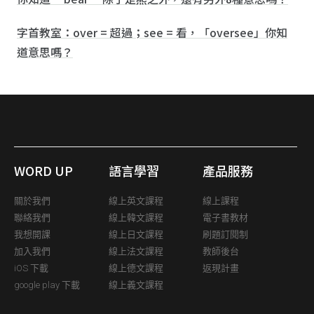
字首教室：over = 超過；see = 看，「oversee」你知
道意思嗎？
WORD UP
語言學習
產品服務
關於我們
線上英文課程
線上課程
聯絡我們
線上韓文課程
電子書教材
我想開課
線上日文課程
刷題訂閱制
加入我們
線上法文課程
教師後台
iOS 下載
線上德文課程
返現計畫
google play 下載
線上義文課程