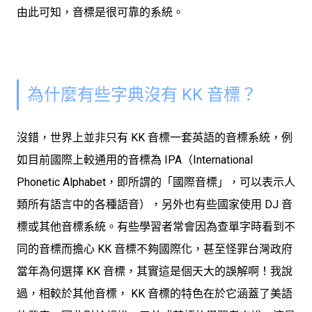
由此可知，
音標是很可靠的系統
。
為什麼有些字典沒有 KK 音標？
沒錯，世界上並非只有 KK 音標一套英語的音標系統，例
如
目前國際上較通用的音標為 IPA
（International
Phonetic Alphabet，即所謂的「國際音標」，可以表示人
類所有語言中的各種語音），
另外也有些國家使用 DJ 音
標或其他音標系統
。有些學習者常會因為查單字時看到不
同的音標而擔心 KK 音標不夠國際化，甚至怪罪台灣政府
當年為何選擇 KK 音標，其實這是個天大的誤解啊！我說
過，相較於其他音標，
KK 音標的特色在於它涵蓋了美語