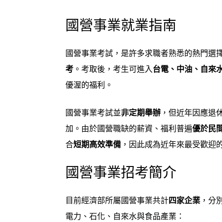
國營事業就業指南
國營事業考試，是許多求職者熟悉的熱門選
考
。考取後，考生可進入
台電、中油、自來
優渥的福利。
國營事業考試並
非定期舉辦
，但近年因應退
加。由於國營職缺的薪資、福利普遍
優於民
合
短期高效準備
，因此成為近年來最受歡迎
國營事業招考簡介
目前經濟部所屬國營事業共計
四家企業
，分
電力、石化、自來水與食品產業：