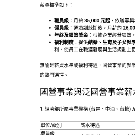
薪資標準如下：
職員級
：月薪
35,000 元起
，依職等與
僱員級
：通過訓練期後，月薪約
26,0
年終及績效獎金
：根據企業經營績效
福利制度
：提供
結婚、生育及子女就
利，使員工在職涯發展與生活規劃上
無論是薪資水準或福利待遇，國營事業的就
的熱門選擇。
國營事業與泛國營事業薪
1. 經濟部所屬事業機構 (台電、中油、台糖) 
單位/級別
薪水待遇
職員級