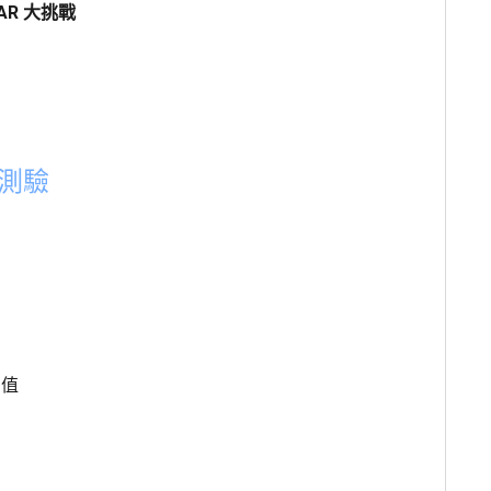
AR 大挑戰
擬測驗
 值