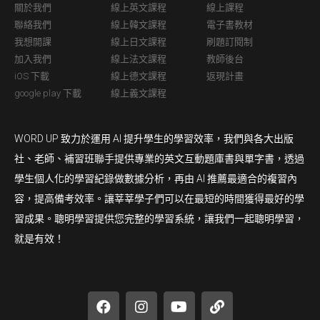
關於我們
線上英文課程
線上課程
聯絡我們
線上韓文課程
電子書教材
我想開課
線上日文課程
刷題訂閱制
加入我們
線上法文課程
教師後台
iOS 下載
線上德文課程
返現計畫
google play 下載
線上義文課程
WORD UP 致力於運用 AI 提升學生的學習效率，我們與各大出版
社、老師、補習班聯手提供專業的英文互動題庫書與單字書，透過
學生個人化的學習紀錄做數據分析，再由 AI 推薦最適合的複習內
容，提高備考效率。讓莘莘學子們可以在最短的時間獲得最好的學
習成果。聰明學習提供您完整的學習系統，讓我們一起聰明學習，
就是有效！