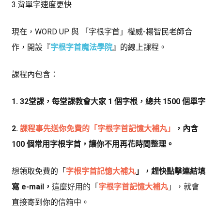
3.背單字速度更快
現在，WORD UP 與 「字根字首」權威-楊智民老師合
作，開設
『
字根字首魔法學院
』
的線上課程。
課程內包含：
1. 32堂課，每堂課教會大家 1 個字根，總共 1500 個單字
2.
課程事先送你免費的「字根字首記憶大補丸」
，內含
100 個常用字根字首，讓你不用再花時間整理。
想領取免費的「
字根字首記憶大補丸
」，趕快點擊連結填
寫 e-mail
，
這麼好用的
「
字根字首記憶大補丸
」
，就會
直接寄到你的信箱中。