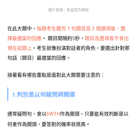
圖片來源：多益官方網站
在此大題中，
每題考生聽完
1
句題目及
3
個選項後，選
擇最適當的回應
。
題目間隔約5秒，
題目及選項皆不會出
現在試題上
。考生就像扮演對話者的角色，要選出針對那
句話（題目）最適當的回應。
接著看有哪些重點是面對此大題需要注意的：
1.判別是以何疑問詞開頭
1
通常疑問句，會以
6W
H
作為開頭
，只要能有效判斷是以
何者作為開頭，要答對的機率就很高。