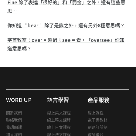
Fine 除了表達「很好的」和「罰金」之外，還有這些意
思…
你知道“ bear ”除了是熊之外，還有另外8種意思嗎？
字首教室：over = 超過；see = 看，「oversee」你知
道意思嗎？
WORD UP
語言學習
產品服務
關於我們
線上英文課程
線上課程
聯絡我們
線上韓文課程
電子書教材
我想開課
線上日文課程
刷題訂閱制
加入我們
線上法文課程
教師後台