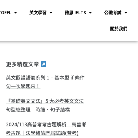
OEFL
英文學習
雅思 IELTS
公職考試
關於我們
更多精選文章
英文假設語氣系列 1 – 基本型 if 條件
句一次學起來！
『基礎英文文法』5 大必考英文文法
句型總整理｜時態、句子結構
2024/113高普考考古題解析｜高普考
考古題｜法學緒論歷屆試題(普考)