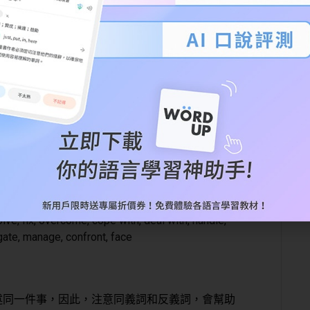
構：
文章探討一個問題或主題的優缺點，讓讀者可
：
文章說明一個事件或現象的原因和影響。
omparison, on the other hand, whereas, different
similarly, likewise, compared to, just as, similarly
, therefore, thus, hence, consequently, due to,
consequence, result in, lead to, trigger, cause,
lve, fix, overcome, cope with, deal with, handle,
tigate, manage, confront, face
述同一件事，因此，
注意同義詞和反義詞
，會幫助