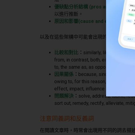
優缺點分析結構 (pros and cons )
結
以進行推斷。
原因和影響(cause and effect)
結構
以及在這些架構中可能會出現的關鍵字
比較和對比
：
similarly, likewise, in c
from, in contrast, both, either, neither, 
to, the same as, as opposed to
因果關係
：
because, since, as a result
owing to, for this reason, so that, as a 
effect, impact, influence
問題解決
：
solve, address, tackle, reso
sort out, remedy, rectify, alleviate, mi
注意同義詞和反義詞
在閱讀文章時，時常會出現用不同的詞去描