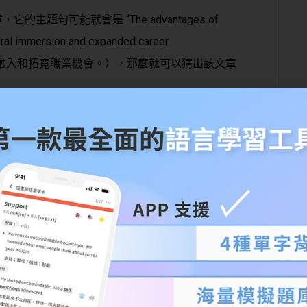
題句可能就會是 “The advantages of
tural immersion and expanded career
，包括文化融入和拓寬職業機會。），那麼就可以猜出該文章
就先閱讀每段落的主題句大概就能知道該文章在說
家能夠更好更快地理解文章和回答問題。例如，在
會使用比較和對比、因果關係或問題解決等結構來
構
文章提出一個問題，然後探討解決問題的可能方