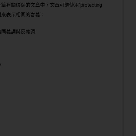
關環保的文章中，文章可能使用“protecting
ion”等詞語來表示相同的含義。
的同義詞與反義詞
e