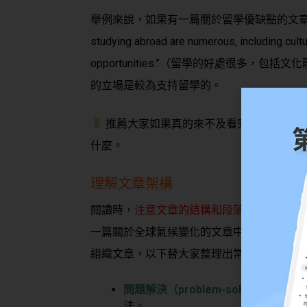
舉例來說，如果有一篇關於留學優缺點的文章，它的主
studying abroad are numerous, including cul
opportunities.”（留學的好處很多
的立場是較為支持留學的。
推薦大家如果真的來不及看完整篇文章，
什麼。
理解文章架構
閱讀時，
注意文章的結構和段落
，會幫助大
一篇關於全球氣候變化的文章中，作者可能
組織文章，以下替大家整理出常見的文章架
問題解決（problem-solving)
結構：
法。