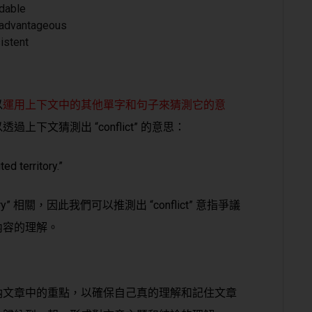
able
dvantageous
stent
以
運用上下文中的其他單字和句子來猜測它的意
下文猜測出 “conflict” 的意思：
ed territory.”
rritory” 相關，因此我們可以推測出 “conflict” 意指爭議
內容的理解。
納文章中的重點，以確保自己真的理解和記住文章