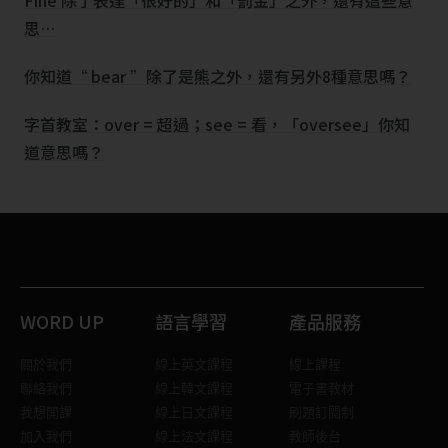
Fine 除了表達「很好的」和「罰金」之外，還有這些意
思…
你知道“ bear ”除了是熊之外，還有另外8種意思嗎？
字首教室：over = 超過；see = 看，「oversee」你知
道意思嗎？
WORD UP
語言學習
產品服務
關於我們
線上英文課程
線上課程
聯絡我們
線上韓文課程
電子書教材
我想開課
線上日文課程
刷題訂閱制
加入我們
線上法文課程
教師後台