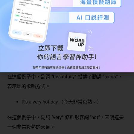
舉例來說：
He runs quickly.（他跑得快。）
在這個例子中，副詞 “quickly” 描述了動詞 “runs”，表明
他的跑步速度。
She sings beautifully.（她唱得美妙。）
在這個例子中，副詞 “beautifully” 描述了動詞 “sings”，
表示她的歌唱方式。
It’s a very hot day.（今天非常炎熱。）
在這個例子中，副詞 “very” 修飾形容詞 “hot”，表明這是
一個非常炎熱的天氣。