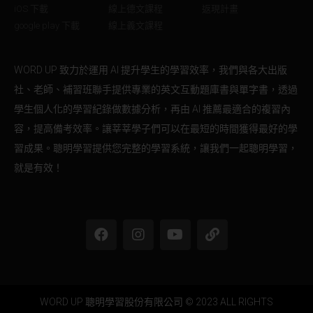
iOS 下載
線上德文課程
返現計畫
google play 下載
線上義文課程
WORD UP 致力於運用 AI 提升學生的學習效率，我們與各大出版
社、老師、補習班聯手提供專業的英文互動題庫書與單字書，透過
學生個人化的學習紀錄做數據分析，再由 AI 推薦最適合的複習內
容，提高備考效率。讓莘莘學子們可以在最短的時間獲得最好的學
習成果。聰明學習提供您完整的學習系統，讓我們一起聰明學習，
就是有效！
WORD UP 聰明學習股份有限公司 © 2023 ALL RIGHTS