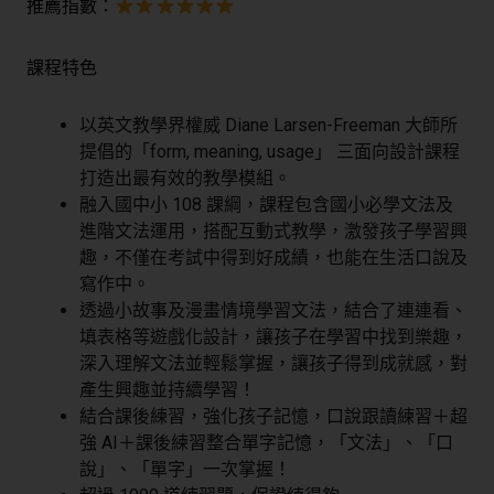
推薦指數：
課程特色
以英文教學界權威 Diane Larsen-Freeman 大師所
提倡的「form, meaning, usage」 三面向設計課程
打造出最有效的教學模組。
融入國中小 108 課綱，課程包含國小必學文法及
進階文法運用，搭配互動式教學，激發孩子學習興
趣，不僅在考試中得到好成績，也能在生活口說及
寫作中。
透過小故事及漫畫情境學習文法，結合了連連看、
填表格等遊戲化設計，讓孩子在學習中找到樂趣，
深入理解文法並輕鬆掌握，讓孩子得到成就感，對
產生興趣並持續學習！
結合課後練習，強化孩子記憶，口說跟讀練習＋超
強 AI＋課後練習整合單字記憶，「文法」、「口
說」、「單字」一次掌握！