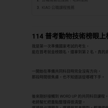
KIAO 公職課程推薦
114 普考動物技術榜眼
我是第一次準備國家考試的考生，
能在首考就金榜題名，還拿到第 2 名，真的
一開始在準備共同科目時完全沒有方向，
那段時間很焦慮，也不知道該從哪裡下手。
後來剛好接觸到 WORD UP 的共同科目課程
老師幫忙把重點整理得很清楚，
哪裡是必讀觀念、哪裡是常考題型，都講得