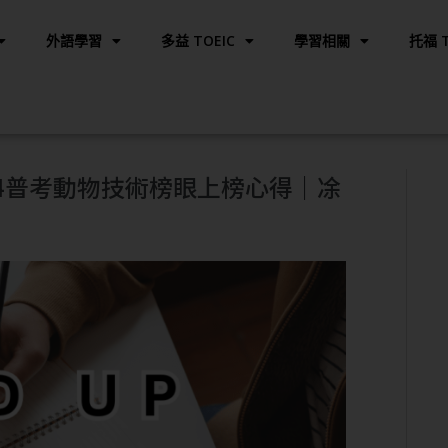
外語學習
多益 TOEIC
學習相關
托福 T
114普考動物技術榜眼上榜心得｜凃