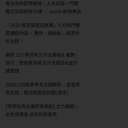
會功夫的哲學教授：人生就是一門要
獨立完成的修行課 ─ Justin 教授專訪
『2023 雅思補習班推薦』5 大熱門雅
思課程內容、 費用、優缺點、師資分
析比較！
最新 112 學測英文作文模板& 範例、
技巧｜歷屆學測英文作文題目&佳作
總整理
2020/109高普考考古題解析｜高普考
考古題｜政治學歷屆試題(普考)
[學測指考必備時事焦點] 女力崛起：
女性領導者 成為抗疫表率