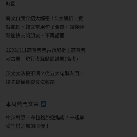
時間
韓文自我介紹大解密！5 大解析、實
戰範例、韓文常用句子彙整，讓你輕
鬆愉快交新朋友，不再語塞！
2022/111高普考考古題解析｜高普考
考古題｜現行考銓歷屆試題(高考)
英文文法搞不清？從五大句型入門，
搶先搞懂基礎文法難題
本周熱門文章
中英對照 – 布拉格旅遊指南！一起享
受千塔之城的浪漫！