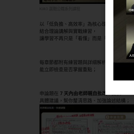
KIAO 贏戰公職系列課程
以「低負擔、高效率」為核心理念，
結合理論講解與實戰練習，
讓學習不再只是「看懂」而是「會寫、會答
每章節都附有練習題與詳細解析，
能立即檢查是否掌握重點；
申論題在
7 天內由老師親自批改
，提供
具體建議，幫你釐清思路、加強論述結構；