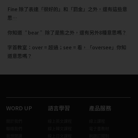
Fine 除了表達「很好的」和「罰金」之外，還有這些意
思…
你知道“ bear ”除了是熊之外，還有另外8種意思嗎？
字首教室：over = 超過；see = 看，「oversee」你知
道意思嗎？
WORD UP
語言學習
產品服務
關於我們
線上英文課程
線上課程
聯絡我們
線上韓文課程
電子書教材
我想開課
線上日文課程
刷題訂閱制