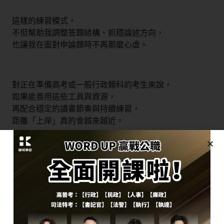
這樣的練習模式，
不但幫助我調整答題結構、抓穩論述方向，
也讓我在面對申論題時不再那麼心虛。
對正在準備高考或一般行政類科的考生來說，
如果能善用這些工具與資源，
再配合穩定的讀書節奏與持續練習，
距離「上岸」真的會越來越近。
KIAO 公職課程推薦
▋KIAO 贏戰公職課程專為初學者設計。