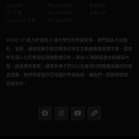
加入我們
線上法文課程
教師後台
iOS 下載
線上德文課程
返現計畫
google play 下載
線上義文課程
WORD UP 致力於運用 AI 提升學生的學習效率，我們與各大出版
社、老師、補習班聯手提供專業的英文互動題庫書與單字書，透過
學生個人化的學習紀錄做數據分析，再由 AI 推薦最適合的複習內
容，提高備考效率。讓莘莘學子們可以在最短的時間獲得最好的學
習成果。聰明學習提供您完整的學習系統，讓我們一起聰明學習，
就是有效！