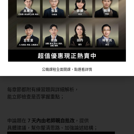
KIAO 贏戰公職系列課程
以「低負擔、高效率」為核心理念，
結合理論講解與實戰練習，
讓學習不再只是「看懂」而是「會寫、會答」。
公職課程全面開課，點選看詳情
每章節都附有練習題與詳細解析，
能立即檢查是否掌握重點；
申論題在
7 天內由老師親自批改
，提供
具體建議，幫你釐清思路、加強論述結構；