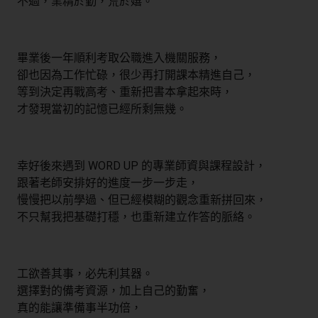
不過，業精於勤，荒於嬉。
畢業後一年順利考取公職進入機關服務，
卻也因為工作忙碌，很少再打開課本精進自己，
等到決定再戰高考、重新把書本拿起來時，
才發現當初的記憶已經所剩無幾。
幸好後來遇到 WORD UP 的專業師資與課程設計，
跟著老師安排好的進度一步一步走，
慢慢把以前學過、但已經模糊的觀念重新拼回來，
不只幫我把基礎打穩，也重新建立作答的脈絡。
工欲善其事，必先利其器。
選擇對的備考資源，加上自己的勤奮，
真的能讓準備事半功倍，