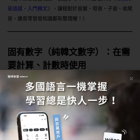
是語感・入門韓文
》
，課程對於音變、母音、子音、收尾
音、連音等發音知識都有整理喔！）
固有數字（純韓文數字）：在需
要計算、計數時使用
由於純粹源自韓國，對中文母語者而言，是唸出來之後完
全聽不懂的純韓文，需要靠背誦記起。
使用時機：用於需要計算、計數時
數數：數量、口令
小時：（請注意，分、秒是用「漢字數字」）