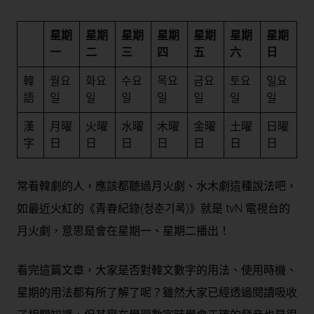
星期
星期
星期
星期
星期
星期
星期
一
二
三
四
五
六
日
韓
월요
화요
수요
목요
금요
토요
일요
語
일
일
일
일
일
일
일
漢
月曜
火曜
水曜
木曜
金曜
土曜
日曜
字
日
日
日
日
日
日
日
常看韓劇的人，應該都聽過月火劇、水木劇這種說法吧，
如最近火紅的《青春紀錄(청춘기록)》就是 tvN 電視台的
月火劇，意思是會在星期一、星期二播出！
看完這篇文章，大家是否對韓文數字的用法、使用時機、
星期的用法都有所了解了呢？雖然大家已經透過閱讀吸收