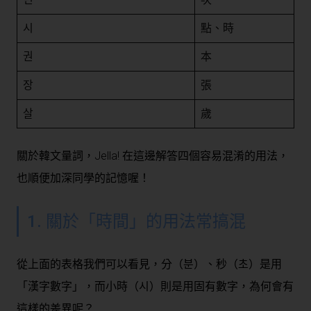
시
點、時
권
本
장
張
살
歲
關於韓文量詞，Jella! 在這邊解答四個容易混淆的用法，
也順便加深同學的記憶喔！
1. 關於「時間」的用法常搞混
從上面的表格我們可以看見，分（분）、秒（초）是用
「漢字數字」，而小時（시）則是用固有數字，為何會有
這樣的差異呢？