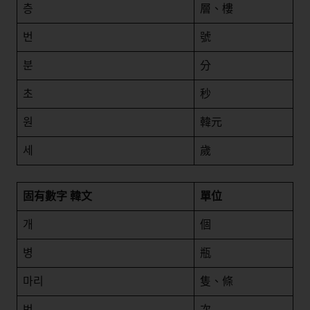
층
層、樓
번
號
분
分
초
秒
원
韓元
세
歲
固有數字
韓文
單位
개
個
병
瓶
마리
隻、條
번
次