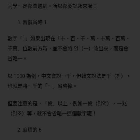
同學一定都會遇到，所以都要記起來喔！
習慣省略 1
數字「1」如果出現在「十、百、千、萬、十萬、百萬、
千萬」位數前方時，並不會將 일（一）唸出來，而是會
省略一。
以 1000 為例，中文會說一千，但韓文說法是千（천），
也就是將一千的「一」省略掉。
但要注意的是，「億」以上，例如一億（일억）、一兆
（일조）等，就不會省略一這個數字囉！
麻煩的 6