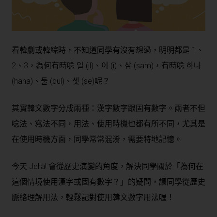
看韓劇或韓綜時，不知道同學有沒有想過，明明都是 1、
2、3，為何有時唸 일 (il)、이 (i)、삼 (sam)，有時唸 하나
(hana)、둘 (dul)、셋 (se)呢？
其實韓文數字分成兩種：漢字數字跟固有數字。兩者不但
唸法、寫法不同，用法、使用時機也都有所不同，尤其是
在使用時機方面，同學常常混淆，需要特地記憶。
今天 Jella! 會從歷史演變的角度，解決同學關於「為何在
這個情境使用漢字或固有數字？」的疑問，讓同學從歷史
脈絡理解用法，輕鬆記對使用韓文數字用法喔！