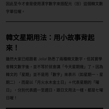
因此至今才會是使用漢字數字來搭配元（원）這個韓文數
字單位喔。
韓文星期用法：用小故事背起
來！
雖然大家已經跟者 Jella! 熟悉了兩種韓文數字，但其實學
會韓文數字後，並不等於就會講「今天星期幾」了。因為
韓文的「星期」並不是用「數字」來表示（如星期一、星
期二），而是以「月火水木金土日」＋代表星期的「曜
日」，分別代表週一至週日，跟日文用法一樣，都是七曜
日喔！