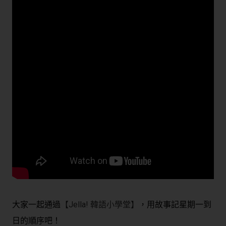
大家一起通過
【Jella! 韓語小學堂】
，用故事記星期一到
日的順序吧！