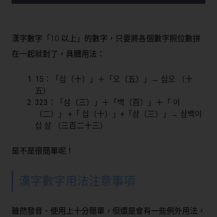
漢字數字「10 以上」的數字，只要將各個數字照位數拼
在一起就對了，具體用法：
15：「십（十）」＋「오（五）」→ 십오 （十
五）
323：「삼（三）」＋「백（百）」＋「 이
（二）」 +「 십（十）」+「삼（三）」→ 삼백이
십 삼 （三百二十三）
是不是很簡單呢！
漢字數字用法注意事項
雖然發音、使用上十分簡單，但還是會有一些例外用法，