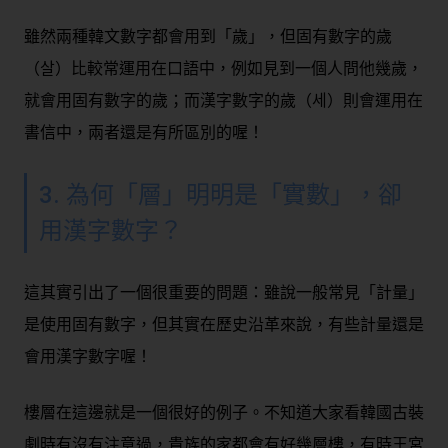
雖然兩種韓文數字都會用到「歲」，但固有數字的歲
（살）比較常運用在口語中，例如見到一個人問他幾歲，
就會用固有數字的歲；而漢字數字的歲（세）則會運用在
書信中，兩者還是有所區別的喔！
3. 為何「層」明明是「實數」，卻
用漢字數字？
這其實引出了一個很重要的問題：雖說一般常見「計量」
是使用固有數字，但其實在歷史沿革來說，有些計量還是
會用漢字數字喔！
樓層在這邊就是一個很好的例子。不知道大家看韓國古裝
劇時有沒有注意過，貴族的家都會有好幾層樓，有時王宮