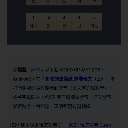
小提醒：
同學可以下載 WORD UP APP
(
iOS
、
Android
)
，在「
哥教的是語感 進階韓文（上）
」中
打開免費的課程聽老師發音（文末有詳細教學），
或將字母輸入 NAVER 字典聽聽看發音，搭配發音
學習數字，對記憶、理解都更有幫助喔！
（如何使用線上韓文字典？ →
2021 韓文字典 Daum、