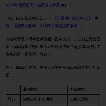
NAVER 使用指南＋推薦韓文字典 App！
）
（如何設定韓文輸入法？ →
【超實用】韓文輸入法：手
機、電腦安裝教學 + 3 種韓文鍵盤配備推薦！
）
有沒有發現，漢字數字聽起來跟中文的一二三四五發音很
像，而固有數字唸出來卻完全聽不懂呢？這就是兩種韓文
數字的第一種差別：發音！
以下用簡單的表格，先帶大家快速認識兩種韓文數字的特
點：
漢字數字
固有數字
發音
聽起來和中文相像
唸起來陌生