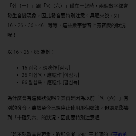
「십（十）」跟「육（六）」碰在一起時，兩個數字都會
發生音變現象，因此發音要特別注意。具體來說，如
16、26、36、46 …等等，這些數字發音上有音變的狀況
喔！
以 16、26、86 為例：
16 십육，應唸作 [심뉵]
26 이십육，應唸作 [이심뉵]
86 팔십육，應唸作 [팔심뉵]
為什麼會有這種狀況呢？其實是因為以前「육（六）」有
別的發音，雖然至今已經停止使用那個唸法，但還是影響
到「十碰到六」的狀況，因此要特別注意喔！
（若不熟悉音變現象，歡迎參考 Jella! 王老師的
《
哥教的