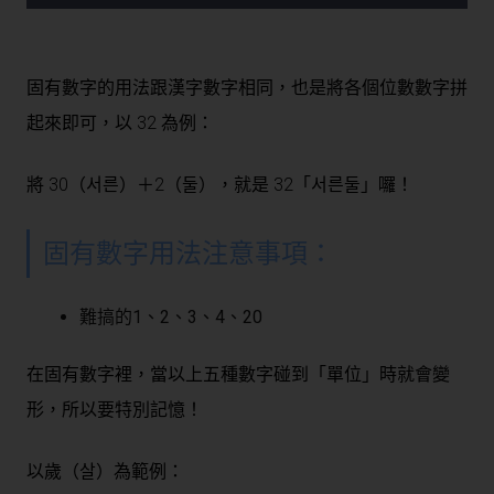
固有數字的用法跟漢字數字相同，也是將各個位數數字拼
起來即可，以 32 為例：
將 30（서른）＋2（둘），就是 32「서른둘」囉！
固有數字用法注意事項：
難搞的1、2、3、4、20
在固有數字裡，當以上五種數字碰到「單位」時就會變
形，所以要特別記憶！
以歲（살）為範例：