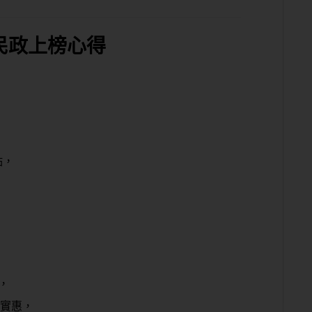
民政上榜心得
點，
，
授實惠，