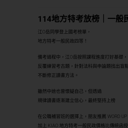
114地方特考放榜｜一般
江O岳同學登上國考榜單，
地方特考一般民政四等！
備考過程中，江O岳按照課程進度打好基礎，
反覆練習考古題，針對法科與申論題找出盲
不斷修正讀書方法。
雖然中途也曾懷疑自己，但透過
規律讀書逐漸建立信心，最終堅持上榜
在公職補習班的選擇上，朋友推薦 WORD UP
加上 KIAO 地方特考一般民政價格比傳統函