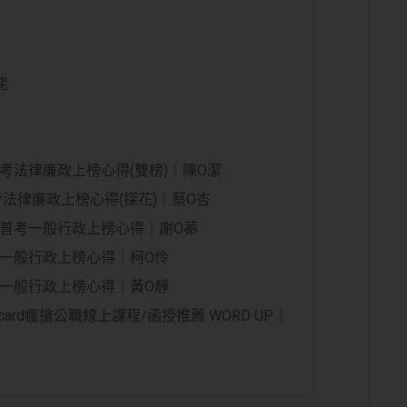
能
高普考法律廉政上榜心得(雙榜)｜陳O潔
普考法律廉政上榜心得(探花)｜蔡O杏
14普考一般行政上榜心得｜謝O蓁
普考一般行政上榜心得｜柯O伶
高考一般行政上榜心得｜黃O靜
ard瘋搶公職線上課程/函授推薦 WORD UP｜