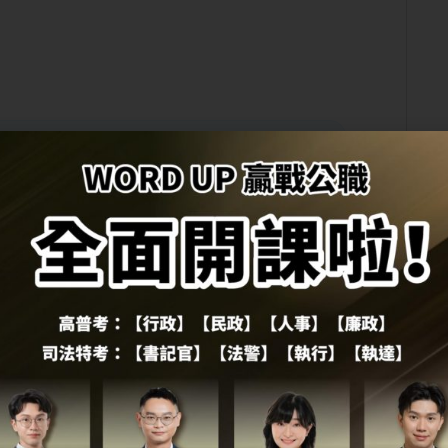
。
戰公職老師的指導，建議準備的同學一定要穩扎穩
——江O岳，114 地方特考一般民政四等榜
的備考方式
得、
點函授等傳統公職函授，
易抓到學習節奏，