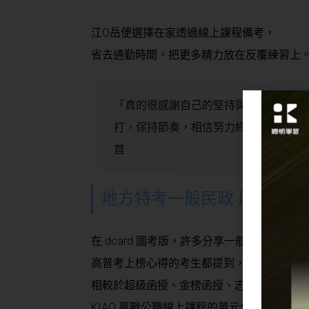
江O岳便選擇在家透過線上課程備考，
省去通勤時間，把更多精力放在反覆練習上
「真的很感謝自己的堅持與 KIAO 贏
打，保持節奏，相信努力終會開花結果。」
首
地方特考一般民政 最常討論
在 dcard 國考版，許多分享一般民政上榜心
高普考上榜心得的考生都提到，
相較於超級函授、金榜函授、志光函授、高
KIAO 贏戰公職線上課程的單元化設計更容