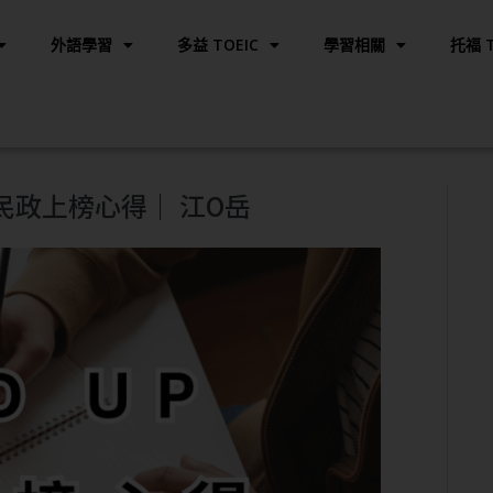
外語學習
多益 TOEIC
學習相關
托福 T
民政上榜心得｜ 江O岳