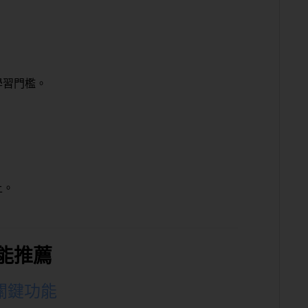
學習門檻。
上。
能推薦
關鍵功能