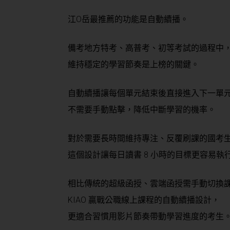
江O岳最推薦的功能是自動續播。
備考地方特考、高普考、初等考試的過程中
維持穩定的學習節奏是上榜的關鍵。
自動續播讓每個單元結束後直接進入下一單
不需要手動點擊，降低中斷學習的機率。
對於需要長時間維持專注、反覆刷課的國考
這個設計讓每日讀書 8 小時的目標更容易執
相比傳統的超級函授、雲端函授需手動切換
KIAO 贏戰公職線上課程的自動續播設計，
更適合習慣用影片節奏帶動學習進度的考生