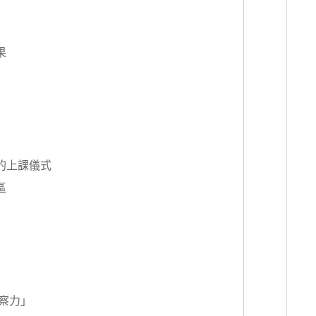
果
的上課儀式
區
察力」