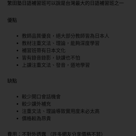
繁田塾日語補習班可以說是台灣最大的日語補習班之一
優點
教師品質優良，絕大部分教師皆為日本人
教材注重文法、理論，能夠深度學習
補習班帶有日本文化
皆有錄音錄影，缺課也不怕
上課注重文法、發音，道地學習
缺點
較少開口會話機會
較少課外補充
注重文法、理論導致實用度未必太高
價格較為昂貴
費用：不對外透露 （許多網友分享價格不菲）