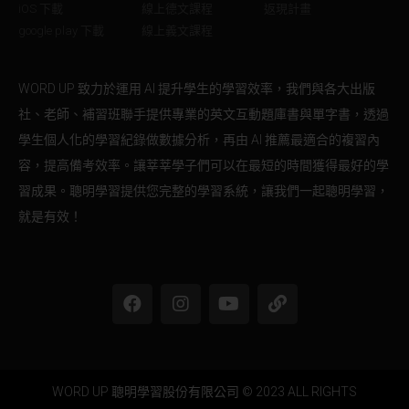
iOS 下載
線上德文課程
返現計畫
google play 下載
線上義文課程
WORD UP 致力於運用 AI 提升學生的學習效率，我們與各大出版
社、老師、補習班聯手提供專業的英文互動題庫書與單字書，透過
學生個人化的學習紀錄做數據分析，再由 AI 推薦最適合的複習內
容，提高備考效率。讓莘莘學子們可以在最短的時間獲得最好的學
習成果。聰明學習提供您完整的學習系統，讓我們一起聰明學習，
就是有效！
WORD UP 聰明學習股份有限公司 © 2023 ALL RIGHTS