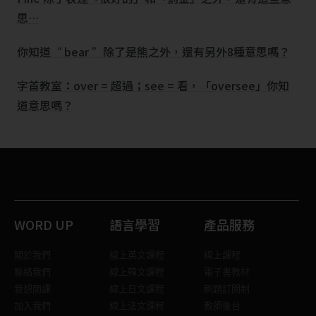
思…
你知道“ bear ”除了是熊之外，還有另外8種意思嗎？
字首教室：over = 超過；see = 看，「oversee」你知
道意思嗎？
WORD UP
語言學習
產品服務
關於我們
線上英文課程
線上課程
聯絡我們
線上韓文課程
電子書教材
我想開課
線上日文課程
刷題訂閱制
加入我們
線上法文課程
教師後台