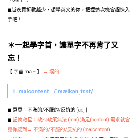
◼︎越晚買折數越少，想學英文的你，把握這次機會趕快入
手吧！
＊一起學字首，讓單字不再背了又
忘！
【 字首 mal– 】
→
壞的
1.
mal
content
/ˋmælkən͵tɛnt/
◼︎ 意思：
不滿的/不服的/反抗的
[adj.]
◼︎
記憶救星：
政府政策無法
(mal) 滿足(con
tent) 需求就會
讓你感到→ 不滿的/不服的/反抗的 (malcontent)