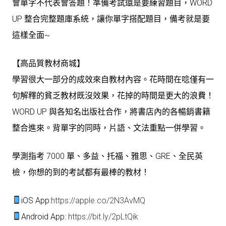
會單字不代表會答題！準備考試還是要練習題目，WORD
UP 整合完整題庫系統，讓你單字搭配題目，備考就是要
這樣全面~
【高品質教材商城】
學習很大一部分的成效來自教材內容。花時間在唸僅有一
句解釋的貧乏教材既沒效果，花掉的時間是更大的浪費！
WORD UP 與各知名出版社合作，將書店內的各暢銷書籍
整合進來。背單字的同時，片語、文法重點一併學習。
學測指考 7000 單、多益、托福、雅思、GRE、全民英
檢，你想的到的考試都有最棒的教材！
iOS App:
https://apple.co/2N3AvMQ
Android App:
https://bit.ly/2pLtQik