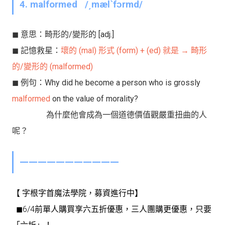
4.
mal
formed
/͵mælˋfɔrmd/
◼︎ 意思：
畸形的/變形的
[adj.]
◼︎ 記憶救星：
壞的 (mal) 形式 (form)
+ (ed)
就是 → 畸形
的/變形的 (malformed)
◼︎ 例句：
Why did he become a person who is grossly
malformed
on the value of morality?
為什麼他會成為一個道德價值觀嚴重扭曲的人
呢？
———————————
【 字根字首魔法學院，募資進行中】
◼︎
6/4前單人購買享六五折優惠，三人團購更優惠，只要