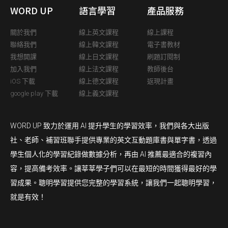
WORD UP
語言學習
產品服務
關於我們
線上英文課程
線上課程
聯絡我們
線上韓文課程
電子書教材
我想開課
線上日文課程
刷題訂閱制
加入我們
線上法文課程
教師後台
iOS 下載
線上德文課程
返現計畫
google play 下載
線上義文課程
WORD UP 致力於運用 AI 提升學生的學習效率，我們與各大出版
社、老師、補習班聯手提供專業的英文互動題庫書與單字書，透過
學生個人化的學習紀錄做數據分析，再由 AI 推薦最適合的複習內
容，提高備考效率。讓莘莘學子們可以在最短的時間獲得最好的學
習成果。聰明學習提供您完整的學習系統，讓我們一起聰明學習，
就是有效！