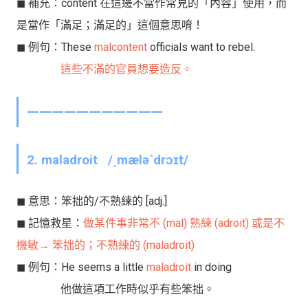
◼︎ 補充：content 在這邊不當作常見的「內容」使用，而
是當作「滿足；滿足的」這個意思唷！
◼︎ 例句：
These
malcontent
officials want to rebel.
這些不滿的官員想要造反。
———————————
2. maladroit
/͵mæləˋdrɔɪt/
◼︎ 意思：
笨拙的/不熟練的
[adj.]
◼︎ 記憶救星：
做某件事非常不 (mal) 熟練 (adroit) 或是不
機敏→ 笨拙的；不熟練的 (maladroit)
◼︎ 例句：
He seems a little
maladroit
in doing
他做這項工作時似乎有些笨拙。