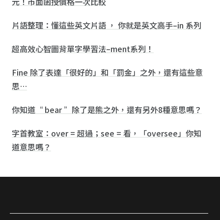
元！市面函授價格一次比較
片語整理：懂這些英文片語 ， 你就是英文高手–in 系列
超高效心智圖背單字學習法–ment系列！
Fine 除了表達「很好的」和「罰金」之外，還有這些意
思…
你知道“ bear ”除了是熊之外，還有另外8種意思嗎？
字首教室：over = 超過；see = 看，「oversee」你知
道意思嗎？