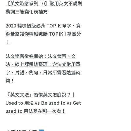
【英文時態系列 10】常用英文不規則
動詞三態變化表補充
2020 韓檢初級必背 TOPIK 單字、資
源彙整讓你輕鬆戰勝 TOPIK I 拿高分
！
法文學習從零開始：法文發音、文
法、線上課程總整理，含法文常用單
字、片語、例句，日常所需看這篇就
夠！
『英文文法』習慣英文怎麼說？｜
Used to 用法 vs Be used to vs Get
used to 用法差在哪一次看！