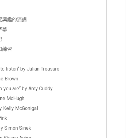
選擇感興趣的演講
字幕
記
複和練習
o listen“ by Julian Treasure
ené Brown
o you are“ by Amy Cuddy
oline McHugh
y Kelly McGonigal
Pink
 by Simon Sinek
 by Shawn Achor