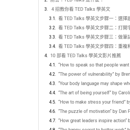
4 招教你看 TED Talks 學英文
看 TED Talks 學英文步驟一：
看 TED Talks 學英文步驟二：打開
看 TED Talks 學英文步驟三：做筆
看 TED Talks 學英文步驟四：重
10 部看 TED Talks 學英文影片推薦
“How to speak so that people want t
“The power of vulnerability” by Br
“Your body language may shape wh
“The art of being yourself“ by Car
“How to make stress your friend” b
“The puzzle of motivation“ by Dan 
“How great leaders inspire action“
“The happy secret to better work”