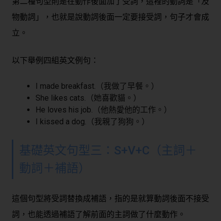
第二種句型則是在動作後面加了受詞，這裡的動詞是「及
物動詞」，也就是說動詞後面一定要接受詞，句子才會成
立。
以下舉例四組英文例句：
I made breakfast.（我做了早餐。）
She likes cats.（她喜歡貓。）
He loves his job.（他熱愛他的工作。）
I kissed a dog.（我親了狗狗。）
基礎英文句型三：S+V+C（主詞＋
動詞＋補語）
這個句型將受詞替換成補語，指的是就算動詞後面不接受
詞，也能透過補語了解前面的主詞做了什麼動作。