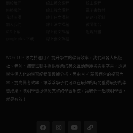
關於我們
線上英文課程
線上課程
聯絡我們
線上韓文課程
電子書教材
我想開課
線上日文課程
刷題訂閱制
加入我們
線上法文課程
教師後台
iOS 下載
線上德文課程
返現計畫
google play 下載
線上義文課程
WORD UP 致力於運用 AI 提升學生的學習效率，我們與各大出版
社、老師、補習班聯手提供專業的英文互動題庫書與單字書，透過
學生個人化的學習紀錄做數據分析，再由 AI 推薦最適合的複習內
容，提高備考效率。讓莘莘學子們可以在最短的時間獲得最好的學
習成果。聰明學習提供您完整的學習系統，讓我們一起聰明學習，
就是有效！