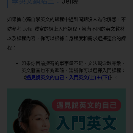
學英文網站三：
Jella!
如果擔心獨自學英文的過程中遇到問題沒人為你解惑，不
妨參考 Jella! 豐富的線上入門課程，擁有不同的英文教材
以及課程內容，你可以根據自身程度和需求選擇適合的課
程：
如果你目前擁有的單字量不足、文法觀念較零散、
英文發音也不夠準確，建議你可以選擇入門課程：
《
遇見說英文的自己・入門英文(上)＋(下)
》
。