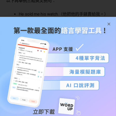
以下再舉例三組英文例句：
He sold me his watch.（他把他的手錶賣給我。）
She drew me a cat.（她畫了一隻貓給我。）
Pete bought his wife a necklace.（Pete 買了一條
項鍊給太太。）
基礎英文句型五： S+V+O+C（主詞
＋動詞＋受詞＋補語）
最後一種句型，則是將剛剛第四種句型最後的受詞替換為
補語，和第三種句型非常類似，同樣也是透過補語來說明
前面的受詞狀態。
以下舉例三組英文例句：