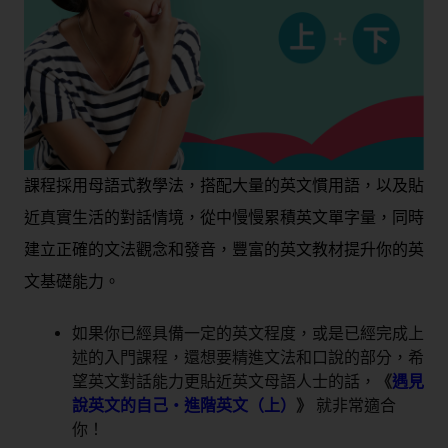
課程採用母語式教學法，搭配大量的英文慣用語，以及貼
近真實生活的對話情境，從中慢慢累積英文單字量，同時
建立正確的文法觀念和發音，豐富的英文教材提升你的英
文基礎能力。
如果你已經具備一定的英文程度，或是已經完成上
述的入門課程，還想要精進文法和口說的部分，希
望英文對話能力更貼近英文母語人士的話，
《
遇見
說英文的自己・進階英文（上）
》
就非常適合
你！