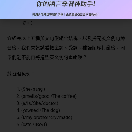
I made my brother cry.（我把弟弟弄哭了。）
You make me happy.（你讓我很開心。）
He keeps his room clean.（他維持他的房間整
潔。）
介紹完以上五種英文句型組合結構，以及搭配英文例句練
習後，我們來試試看把主詞、受詞、補語順序打亂後，同
學們能不能再將這些英文例句重組呢？
練習題範例：
(She/sang.)
(smells/good./The coffee)
(a/is/She/doctor.)
(yawned./The dog)
(I/my brother/cry./made)
(cats./like/I)