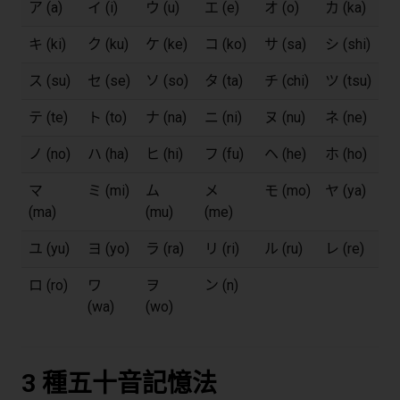
ア (a)
イ (i)
ウ (u)
エ (e)
オ (o)
カ (ka)
キ (ki)
ク (ku)
ケ (ke)
コ (ko)
サ (sa)
シ (shi)
ス (su)
セ (se)
ソ (so)
タ (ta)
チ (chi)
ツ (tsu)
テ (te)
ト (to)
ナ (na)
ニ (ni)
ヌ (nu)
ネ (ne)
ノ (no)
ハ (ha)
ヒ (hi)
フ (fu)
ヘ (he)
ホ (ho)
マ
ミ (mi)
ム
メ
モ (mo)
ヤ (ya)
(ma)
(mu)
(me)
ユ (yu)
ヨ (yo)
ラ (ra)
リ (ri)
ル (ru)
レ (re)
ロ (ro)
ワ
ヲ
ン (n)
(wa)
(wo)
3 種五十音記憶法