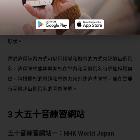
「五十音記憶法：圖像聯想法」是指將每個假名與一個具
體圖像進行聯想，舉例來說，可以將「あ」聯想成太陽，
「か」聯想成咖啡杯等，透過將每個假名與圖像聯繫起
來，可以幫助你更輕鬆地記憶和回想起每個假名的發音和
形狀。
透過這種練習方式可以用視覺和概念的方式來記憶每個假
名，這種聯想能夠幫助您在學習和回憶假名時更加輕鬆自
然，請根據您的興趣和想像力來創建這些聯想，並在需要
時回憶起每個假名的圖像聯繫。
3 大五十音練習網站
五十音練習網站一：
NHK World Japan