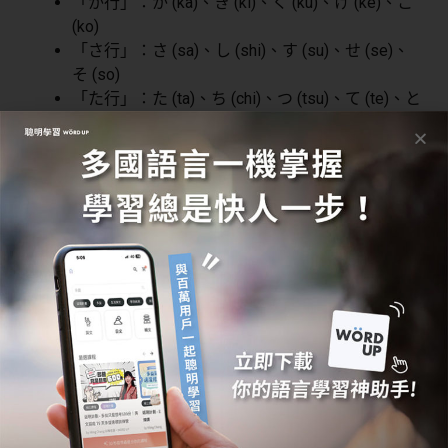
「か行」：か (ka)、き (ki)、く (ku)、け (ke)、こ
(ko)
「さ行」：さ (sa)、し (shi)、す (su)、せ (se)、
そ (so)
「た行」：た (ta)、ち (chi)、つ (tsu)、て (te)、と
(to)
「な行」：な (na)、に (ni)、ぬ (nu)、ね (ne)、の
(no)
「は行」：は (ha)、ひ (hi)、ふ (fu)、へ (he)、ほ
(ho)
「ま行」：ま (ma)、み (mi)、む (mu)、め (me)、
も (mo)
「や行」：や (ya)、ゆ (yu)、よ (yo)
「ら行」：ら (ra)、り (ri)、る (ru)、れ (re)、ろ
(ro)
「わ行」：わ (wa)、を (wo)
五十音記憶法三：圖像聯想法