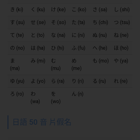
き (ki)
く (ku)
け (ke)
こ (ko)
さ (sa)
し (shi)
す (su)
せ (se)
そ (so)
た (ta)
ち (chi)
つ (tsu)
て (te)
と (to)
な (na)
に (ni)
ぬ (nu)
ね (ne)
の (no)
は (ha)
ひ (hi)
ふ (fu)
へ (he)
ほ (ho)
ま
み (mi)
む
め
も (mo)
や (ya)
(ma)
(mu)
(me)
ゆ (yu)
よ (yo)
ら (ra)
り (ri)
る (ru)
れ (re)
ろ (ro)
わ
を
ん (n)
(wa)
(wo)
日語 50 音 片假名