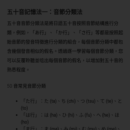
五十音記憶法一：音節分類法
五十音音節分類法是將日語五十音按照音節結構進行分
類，例如，「あ行」、「か行」、「さ行」等都是按照起
始音節的發音特徵進行分類的組合，每個音節分類中都包
含幾個發音相似的假名。透過逐一學習每個音節分類，您
可以反覆聆聽並唸出每個音節的假名，以增加對五十音的
熟悉程度。
50 音常見音節分類
「た行」：た (ta)、ち (chi)、つ (tsu)、て (te)、と
(to)
「は行」：は (ha)、ひ (hi)、ふ (fu)、へ (he)、ほ
(ho)
「ま行」：ま (ma)、み (mi)、む (mu)、め (me)、