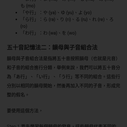
も (mo)
「や行」：や (ya)、ゆ (yu)、よ (yo)
「ら行」：ら (ra)、り (ri)、る (ru)、れ (re)、ろ
(ro)
「わ行」：わ (wa)、を (wo)
五十音記憶法二：韻母與子音組合法
韻母與子音組合法是指將五十音按照韻母（也就是元音）
和子音的組合進行分類，舉例來說，我們可以將五十音分
為「あ行」、「い行」、「う行」等不同的組合。這些行
分別以相同的韻母開始，然後再加入不同的子音，形成完
整的假名。
要使用這個方法，
Step 1 要先學習每個韻母的發音，這些韻母代表不同的