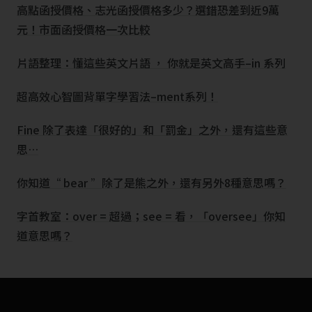
高點函授價格、志光函授價格多少？選錯恐差到近9萬
元！市面函授價格一次比較
片語整理：懂這些英文片語 ， 你就是英文高手–in 系列
超高效心智圖背單字學習法–ment系列！
Fine 除了表達「很好的」和「罰金」之外，還有這些意
思…
你知道“ bear ”除了是熊之外，還有另外8種意思嗎？
字首教室：over = 超過；see = 看，「oversee」你知
道意思嗎？