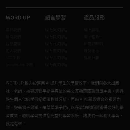
WORD UP
語言學習
產品服務
關於我們
線上英文課程
線上課程
聯絡我們
線上韓文課程
電子書教材
我想開課
線上日文課程
刷題訂閱制
加入我們
線上法文課程
教師後台
iOS 下載
線上德文課程
返現計畫
google play 下載
線上義文課程
WORD UP 致力於運用 AI 提升學生的學習效率，我們與各大出版
社、老師、補習班聯手提供專業的英文互動題庫書與單字書，透過
學生個人化的學習紀錄做數據分析，再由 AI 推薦最適合的複習內
容，提高備考效率。讓莘莘學子們可以在最短的時間獲得最好的學
習成果。聰明學習提供您完整的學習系統，讓我們一起聰明學習，
就是有效！