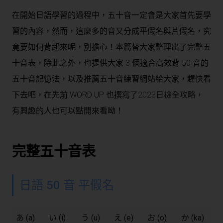
在開始日語學習的過程中，五十音一定會是大家首先要學
習的內容，然而，這麼多的音又分成平假名與片假名，究
竟要如何背起來呢，別擔心！本篇替大家整理出了完整五
十音表，除此之外，也提供大家 3 個適合高效背 50 音的
五十音記憶法，以及推薦五十音練習網站給大家，趕快看
下去吧，在先前 WORD UP 也撰寫了
2023日檢全攻略
，
有興趣的人也可以點開來看呦！
完整五十音表
日語 50 音 平假名
あ (a)
い (i)
う (u)
え (e)
お (o)
か (ka)