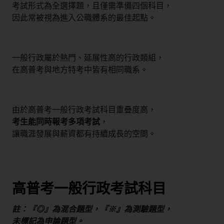
考試形式為全選擇題，且僅需準備四個科目，
因此常被視為進入公職體系的最佳起點。
一般行政屬於熱門、延展性高的行政類組，
在高普考與地方特考中皆有相同職系。
由於高普考一般行政考試科目重疊度高，
考生能同時報考多項考試
，
讓職涯發展與薪資都有持續成長的空間。
高普考一般行政考試科目
註：『◎』為混合題型，『※』為測驗題型，
未標記為申論題型。