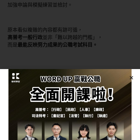
加強申論與模擬練習並檢討。
原本看似複雜的內容都有跡可循，
高普考一般行政
並非「難以跨越的門檻」，
而是
最能反映努力成果的公職考試科目。
沒基礎考公職怎麼準備高普考一
般行政？
沒基礎考公職dcard上考生最怕不知道從哪開始，
尤其內容艱深，不少自學的公職考生
因此放棄，甚至多走彎路。