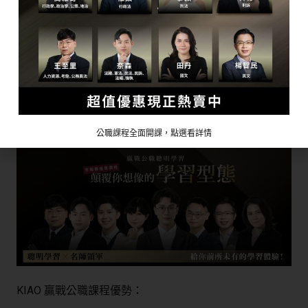
如果完全沒基礎考公職，
dcard網友一致建議找老師上課，
挑選好的課程就是關鍵。
KIAO 贏戰公職課程
，結合理論與實作，
專為「零基礎」考生設計，
讓你能在有限時間內高效準備公職考試。
公職課程全面開課，點選看詳情
KIAO 贏戰公職課程優勢：