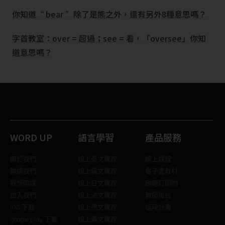
你知道“ bear ”除了是熊之外，還有另外8種意思嗎？
字首教室：over = 超過；see = 看，「oversee」你知
道意思嗎？
WORD UP
語言學習
產品服務
關於我們
線上英文課程
線上課程
聯絡我們
線上韓文課程
電子書教材
我想開課
線上日文課程
刷題訂閱制
加入我們
線上法文課程
教師後台
iOS 下載
線上德文課程
返現計畫
google play 下載
線上義文課程