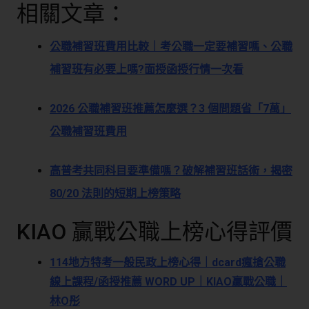
相關文章：
公職補習班費用比較｜考公職一定要補習嗎、公職
補習班有必要上嗎?面授函授行情一次看
2026 公職補習班推薦怎麼選？3 個問題省「7萬」
公職補習班費用
高普考共同科目要準備嗎？破解補習班話術，揭密
80/20 法則的短期上榜策略
KIAO 贏戰公職上榜心得評價
114地方特考一般民政上榜心得｜dcard瘋搶公職
線上課程/函授推薦 WORD UP｜KIAO贏戰公職｜
林O彤