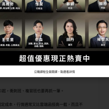
往卡在公職補習班費用
猶豫，深聊下去會發現，卡住的關鍵常常是報名前
價
35,000-58,000之間
（實際優惠特價須線上洽詢，公
公職課程全面開課，點選看詳情
000起，衝刺班、複習班也要再抓一筆。
固定成本，行情通常又比雲端函授高一截，而且
不