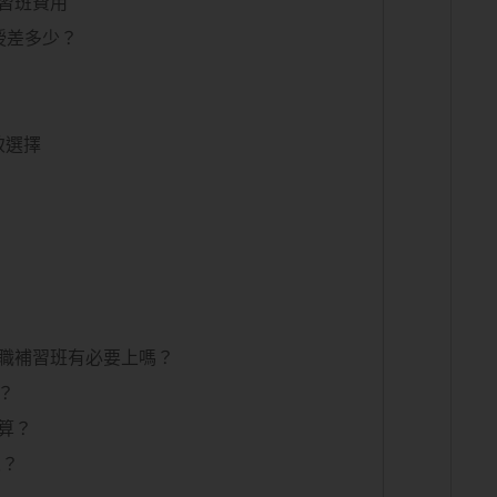
習班費用
授差多少？
致選擇
公職補習班有必要上嗎？
？
算？
人？