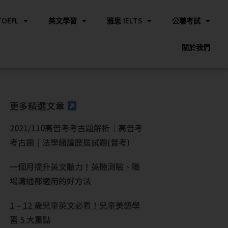
OEFL
英文學習
雅思 IELTS
公職考試
關於我們
更多精選文章
2021/110高普考考古題解析｜高普考
考古題｜法學緒論歷屆試題(普考)
一個月提升英文聽力！英聽測驗、職
場溝通都適用的好方法
1 – 12 歲兒童英文必看！兒童美語學
習 5 大重點