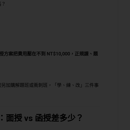
嗎？
授方案把費用壓在不到 NT$10,000，
正規課、題
需另加購解題班或衝刺班，「學、練、改」三件事
面授 vs 函授差多少？