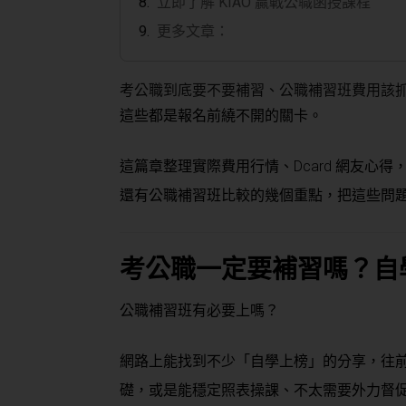
立即了解 KIAO 贏戰公職函授課程
更多文章：
考公職到底要不要補習、公職補習班費用該
這些都是報名前繞不開的關卡。
這篇章整理實際費用行情、Dcard 網友心得
還有公職補習班比較的幾個重點，把這些問
考公職一定要補習嗎？自學
公職補習班有必要上嗎？
網路上能找到不少「自學上榜」的分享，往
礎，或是能穩定照表操課、不太需要外力督