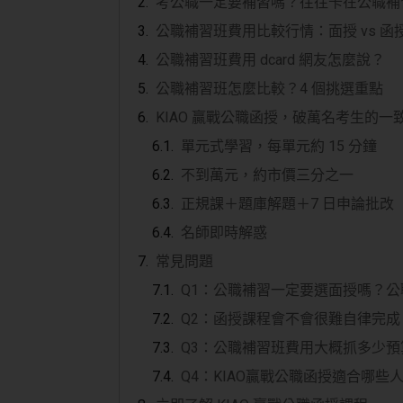
考公職一定要補習嗎？往往卡在公職補
公職補習班費用比較行情：面授 vs 函
公職補習班費用 dcard 網友怎麼說？
公職補習班怎麼比較？4 個挑選重點
KIAO 贏戰公職函授，破萬名考生的一
單元式學習，每單元約 15 分鐘
不到萬元，約市價三分之一
正規課＋題庫解題＋7 日申論批改
名師即時解惑
常見問題
Q1：公職補習一定要選面授嗎？
Q2：函授課程會不會很難自律完成
Q3：公職補習班費用大概抓多少預
Q4：KIAO贏戰公職函授適合哪些