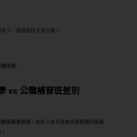
抓多少、面授函授又差在哪？
，
題講清楚。
 vs 公職補習班差別
前翻幾篇會發現，這些人
多半原本就有相關科系基
促
。