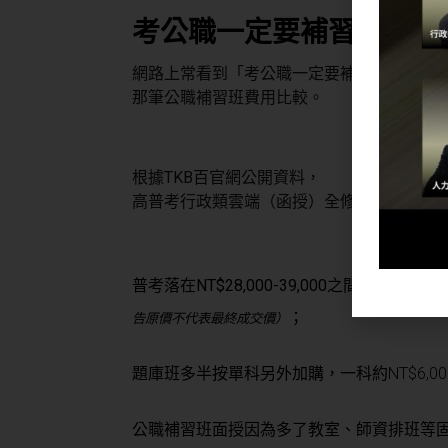
考公職一定要補習嗎？往
網路上常看到「考公職一定要補習嗎」這類
那筆公職補習班費用比較。
根據TKB百官網公開資料，
高普考行政類雲端（函授）全修班的公告原
普考落在NT$28,000-39,000之間，高考落在NT$
；
告原價不代表最終成交價）
題庫班多半按單科另外加購，一科約NT$6,
公職補習班面授因為多了教室、師資排班等