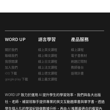
WORD UP
語言學習
產品服務
關於我們
線上英文課程
線上課程
聯絡我們
線上韓文課程
電子書教材
我想開課
線上日文課程
刷題訂閱制
加入我們
線上法文課程
教師後台
iOS 下載
線上德文課程
返現計畫
google play 下載
線上義文課程
WORD UP 致力於運用 AI 提升學生的學習效率，我們與各大出版
社、老師、補習班聯手提供專業的英文互動題庫書與單字書，透過
學生個人化的學習紀錄做數據分析，再由 AI 推薦最適合的複習內