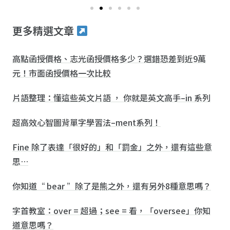
更多精選文章
高點函授價格、志光函授價格多少？選錯恐差到近9萬
元！市面函授價格一次比較
片語整理：懂這些英文片語 ， 你就是英文高手–in 系列
超高效心智圖背單字學習法–ment系列！
Fine 除了表達「很好的」和「罰金」之外，還有這些意
思…
你知道“ bear ”除了是熊之外，還有另外8種意思嗎？
字首教室：over = 超過；see = 看，「oversee」你知
道意思嗎？