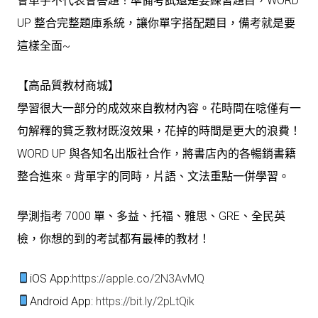
會單字不代表會答題！準備考試還是要練習題目，WORD
UP 整合完整題庫系統，讓你單字搭配題目，備考就是要
這樣全面~
【高品質教材商城】
學習很大一部分的成效來自教材內容。花時間在唸僅有一
句解釋的貧乏教材既沒效果，花掉的時間是更大的浪費！
WORD UP 與各知名出版社合作，將書店內的各暢銷書籍
整合進來。背單字的同時，片語、文法重點一併學習。
學測指考 7000 單、多益、托福、雅思、GRE、全民英
檢，你想的到的考試都有最棒的教材！
iOS App:
https://apple.co/2N3AvMQ
Android App:
https://bit.ly/2pLtQik