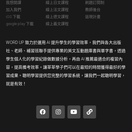
我想開課
線上日文課程
刷題訂閱制
加入我們
線上法文課程
教師後台
iOS 下載
線上德文課程
返現計畫
google play 下載
線上義文課程
WORD UP 致力於運用 AI 提升學生的學習效率，我們與各大出版
社、老師、補習班聯手提供專業的英文互動題庫書與單字書，透過
學生個人化的學習紀錄做數據分析，再由 AI 推薦最適合的複習內
容，提高備考效率。讓莘莘學子們可以在最短的時間獲得最好的學
習成果。聰明學習提供您完整的學習系統，讓我們一起聰明學習，
就是有效！