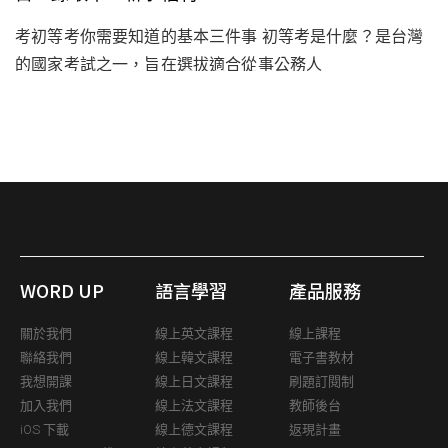
考初等考你需要知道的基本三件事 初等考是什麼？是台灣
的國家考試之一，旨在選拔適合從事公務人
WORD UP
語言學習
產品服務
關於我們
線上英文課程
線上課程
聯絡我們
線上韓文課程
電子書教材
我想開課
線上日文課程
刷題訂閱制
加入我們
線上法文課程
教師後台
iOS 下載
線上德文課程
返現計畫