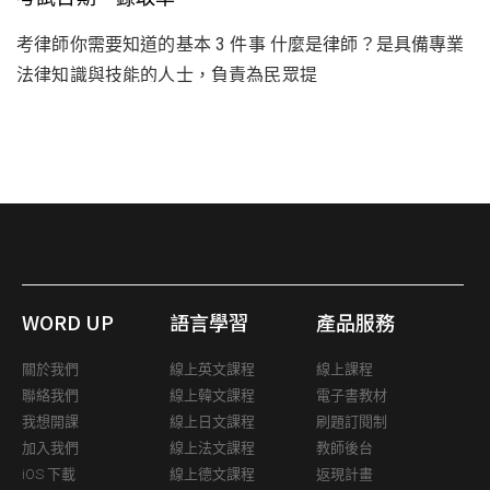
考律師你需要知道的基本 3 件事 什麼是律師？是具備專業
法律知識與技能的人士，負責為民眾提
WORD UP
語言學習
產品服務
關於我們
線上英文課程
線上課程
聯絡我們
線上韓文課程
電子書教材
我想開課
線上日文課程
刷題訂閱制
加入我們
線上法文課程
教師後台
iOS 下載
線上德文課程
返現計畫