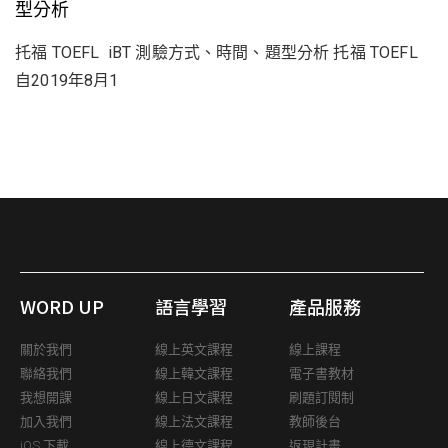
型分析
托福 TOEFL iBT 測驗方式、時間、題型分析 托福 TOEFL
自2019年8月1
WORD UP
語言學習
產品服務
關於我們
線上英文課程
線上課程
聯絡我們
線上韓文課程
電子書教材
我想開課
線上日文課程
刷題訂閱制
加入我們
線上法文課程
教師後台
iOS 下載
線上德文課程
返現計畫