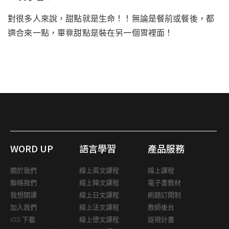
對很多人來說，甜點就是生命！！無論是餐前或餐後，都
適合來一點，畢竟甜點是裝在另一個胃裡面！
WORD UP
語言學習
產品服務
關於我們
線上英文課程
線上課程
聯絡我們
線上韓文課程
電子書教材
我想開課
線上日文課程
刷題訂閱制
加入我們
線上法文課程
教師後台
iOS 下載
線上德文課程
返現計畫