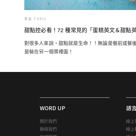
多益 TOEIC
甜點控必看！72 種常見的「蛋糕英文＆甜點
對很多人來說，甜點就是生命！！無論是餐前或餐
是裝在另一個胃裡面！
WORD UP
語
關於我們
線上
聯絡我們
線上