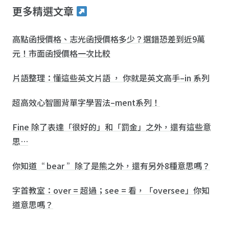
更多精選文章
高點函授價格、志光函授價格多少？選錯恐差到近9萬
元！市面函授價格一次比較
片語整理：懂這些英文片語 ， 你就是英文高手–in 系列
超高效心智圖背單字學習法–ment系列！
Fine 除了表達「很好的」和「罰金」之外，還有這些意
思…
你知道“ bear ”除了是熊之外，還有另外8種意思嗎？
字首教室：over = 超過；see = 看，「oversee」你知
道意思嗎？