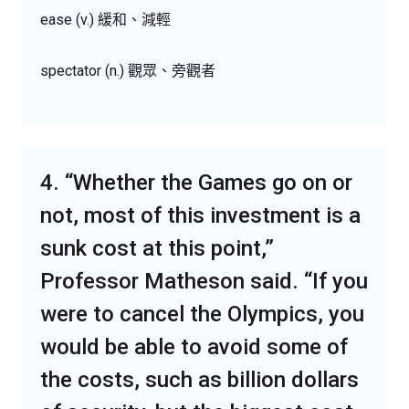
ease (v.) 緩和、減輕
spectator (n.) 觀眾、旁觀者
4. “Whether the Games go on or
not, most of this investment is a
sunk cost at this point,”
Professor Matheson said. “If you
were to cancel the Olympics, you
would be able to avoid some of
the costs, such as billion dollars