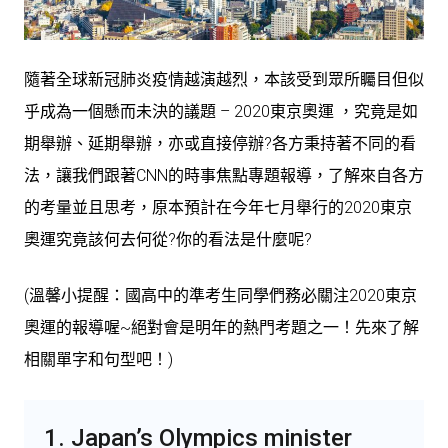
隨著全球新冠肺炎疫情越演越烈，本該受到眾所矚目但似
乎成為一個懸而未決的議題 – 2020東京奧運 ，究竟是如
期舉辦、延期舉辦，亦或直接停辦?各方秉持著不同的看
法，讓我們跟著CNN的時事焦點專題報導，了解來自各方
的考量並且思考，原本預計在今年七月舉行的2020東京
奧運究竟該何去何從?你的看法是什麼呢?
(溫馨小提醒：國高中的準考生同學們務必關注2020東京
奧運的報導喔~絕對會是明年的熱門考題之一！先來了解
相關單字和句型吧！)
1. Japan’s Olympics minister