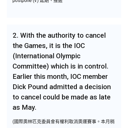
postpone (v.) 延期、推遲
2. With the authority to cancel
the Games, it is the IOC
(International Olympic
Committee) which is in control.
Earlier this month, IOC member
Dick Pound admitted a decision
to cancel could be made as late
as May.
(國際奧林匹克委員會有權利取消奧運賽事。本月稍