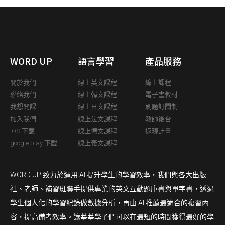
WORD UP
語言學習
產品服務
關於我們
線上英文課程
線上課程
聯絡我們
線上韓文課程
電子書教材
我想開課
線上日文課程
刷題訂閱制
加入我們
線上法文課程
教師後台
iOS 下載
線上德文課程
返現計畫
google play 下載
線上義文課程
WORD UP 致力於運用 AI 提升學生的學習效率，我們與各大出版
社、老師、補習班聯手提供專業的英文互動題庫書與單字書，透過
學生個人化的學習紀錄做數據分析，再由 AI 推薦最適合的複習內
容，提高備考效率。讓莘莘學子們可以在最短的時間獲得最好的學