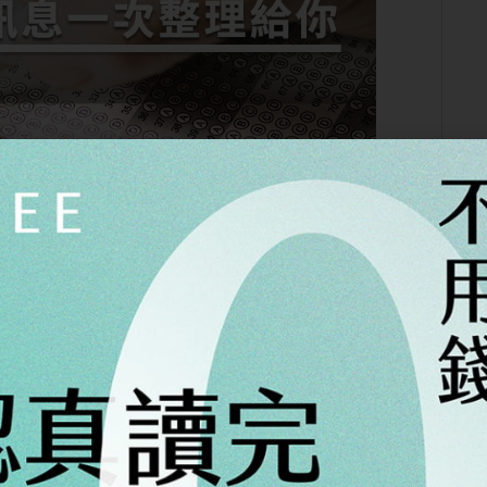
人士所設計的英語能力測驗，測驗重點在檢測受試者
程度。
4,000家的企業、學校或政府機構認可，是最被廣
？其實多益證書依照成績區間不同，
分成金、藍、