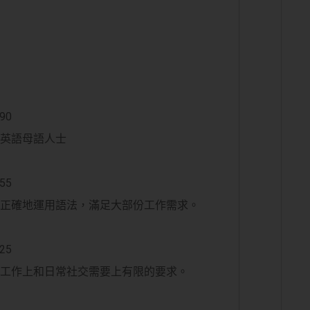
90
似英語母語人士
55
流暢正確地運用語法，滿足大部份工作需求。
25
應付工作上和日常社交需要上有限的要求。