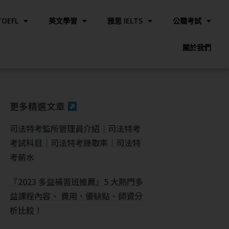
OEFL
英文學習
雅思 IELTS
公職考試
關於我們
更多精選文章
司法特考監所管理員介紹｜司法特考
考試科目｜司法特考錄取率｜司法特
考薪水
『2023 多益補習班推薦』5 大熱門多
益課程內容、 費用、優缺點、師資分
析比較！