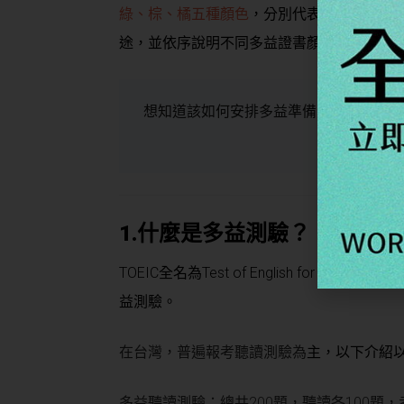
綠、棕、橘五種顏色
，分別代表不同英語程
途，並依序說明不同多益證書顏色所代表的
想知道該如何安排多益準備計畫，請看這
1.
什麼是多益測驗？
TOEIC全名為Test of English for Inter
益測驗。
在台灣，普遍報考聽讀測驗為
主，以下介紹
多益聽讀測驗：總共200題，聽讀各100題，