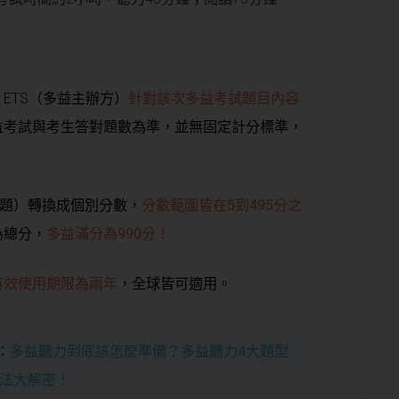
ETS（多益主辦方）
針對該次多益考試題目內容
益考試與考生答對題數為準，並無固定計分標準，
。
0題）轉換成個別分數，
分數範圍皆在5到495分之
為總分，
多益滿分為990分！
有效使用期限為兩年
，
全球皆可適用。
：
多益聽力到底該怎麼準備？多益聽力4大題型
法大解密！