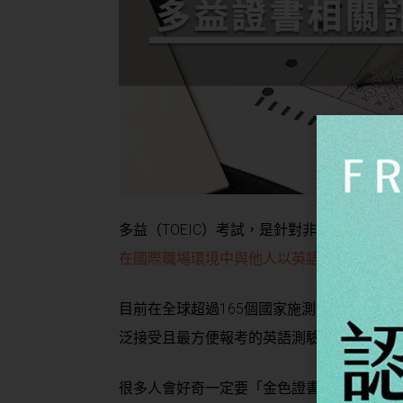
多益（TOEIC）考試，是針對非英文母語
在國際職場環境中與他人以英語溝通的熟稔
目前在全球超過165個國家施測，並有超過1
泛接受且最方便報考的英語測驗之一。
很多人會好奇一定要「金色證書」才有用嗎