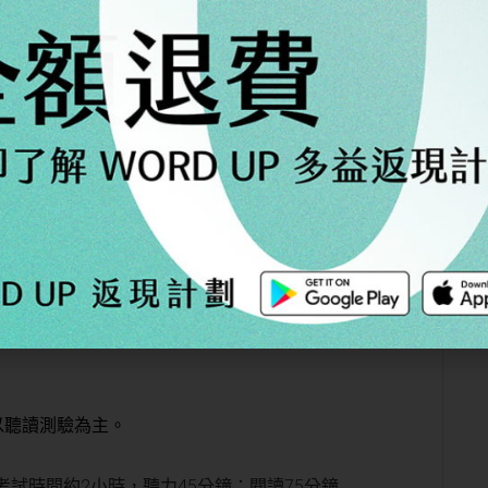
度能力，接下來小編將先簡介多益考試、證書用
英文程度與意義。
篇：
最完整的多益準備計畫｜多益備考的三個
階段
national Communication（國際溝通英語測驗），又名多
以聽讀測驗為主。
考試時間約2小時，聽力45分鐘；閱讀75分鐘