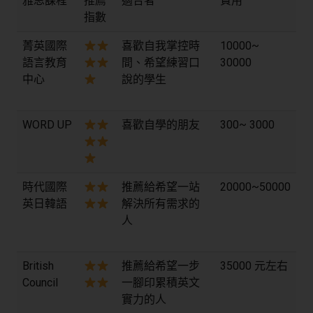
雅思課程
推薦
適合者
費用
指數
菁英國際
喜歡自我掌控時
10000~
語言教育
間、希望練習口
30000
中心
說的學生
WORD UP
喜歡自學的朋友
300~ 3000
時代國際
推薦給希望一站
20000~50000
英日韓語
解決所有需求的
人
British
推薦給希望一步
35000 元左右
Council
一腳印累積英文
實力的人