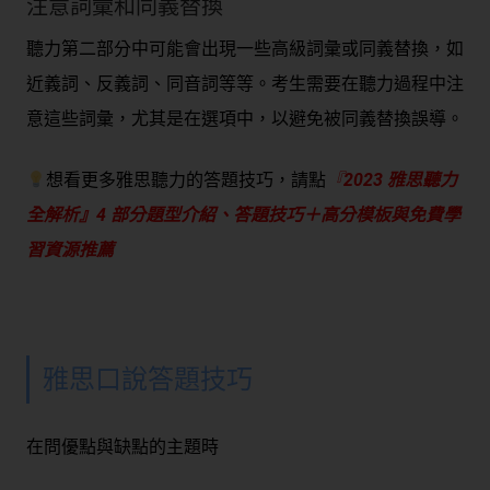
注意詞彙和同義替換
聽力第二部分中可能會出現一些高級詞彙或同義替換，如
近義詞、反義詞、同音詞等等。考生需要在聽力過程中注
意這些詞彙，尤其是在選項中，以避免被同義替換誤導。
想看更多雅思聽力的答題技巧，請點
『
2023 雅思聽力
全解析』4 部分題型介紹、答題技巧＋高分模板與免費學
習資源推薦
雅思口說答題技巧
在問優點與缺點的主題時