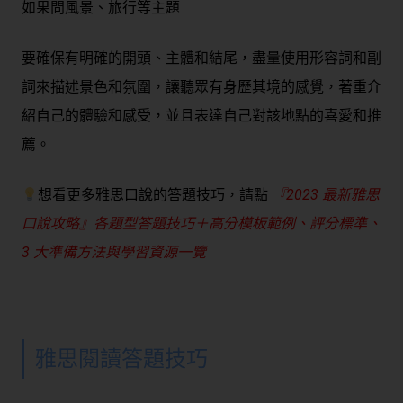
如果問風景、旅行等主題
要確保有明確的開頭、主體和結尾，盡量使用形容詞和副
詞來描述景色和氛圍，讓聽眾有身歷其境的感覺，著重介
紹自己的體驗和感受，並且表達自己對該地點的喜愛和推
薦。
想看更多雅思口說的答題技巧，請點
『2023 最新雅思
口說攻略』各題型答題技巧＋高分模板範例、評分標準、
3 大準備方法與學習資源一覽
雅思閱讀答題技巧