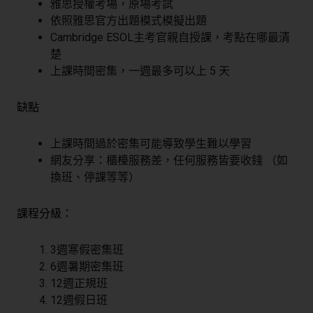
雅思授權考場，原場考試
依照雅思官方出題模式模擬出題
Cambridge ESOL主考官親自授課，考點在哪最清
楚
上課時間密集，一週最多可以上 5 天
缺點
上課時間過於密集可能導致學生難以學習
網友分享：櫃檯服務差，任何服務皆要收錢 （如
換班、停課等等）
課程分級：
3週寒假密集班
6週暑期密集班
12週正規班
12週假日班