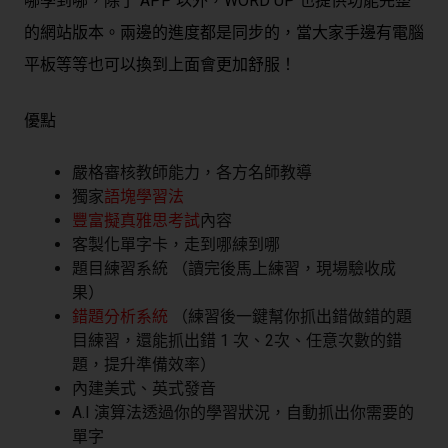
哪學到哪，除了 APP 以外，WORD UP 也提供功能完整
的網站版本。兩邊的進度都是同步的，當大家手邊有電腦
平板等等也可以換到上面會更加舒服！
優點
嚴格審核教師能力，各方名師教導
獨家
語塊學習法
豐富擬真雅思考試
內容
客製化單字卡，走到哪練到哪
題目練習系統 （讀完後馬上練習，現場驗收成
果）
錯題分析系統
（練習後一鍵幫你抓出錯做錯的題
目練習，還能抓出錯 1 次、2次、任意次數的錯
題，提升準備效率）
內建美式、英式發音
A.I 演算法透過你的學習狀況，自動抓出你需要的
單字