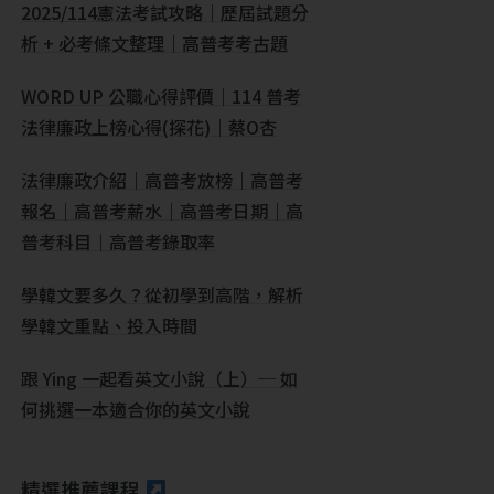
2025/114憲法考試攻略｜歷屆試題分
析 + 必考條文整理｜高普考考古題
WORD UP 公職心得評價｜114 普考
法律廉政上榜心得(探花)｜蔡O杏
法律廉政介紹｜高普考放榜｜高普考
報名｜高普考薪水｜高普考日期｜高
普考科目｜高普考錄取率
學韓文要多久？從初學到高階，解析
學韓文重點、投入時間
跟 Ying 一起看英文小說（上）─ 如
何挑選一本適合你的英文小說
精選推薦課程