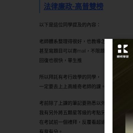
法律廉政-高普雙榜
以下是這位同學提及的內容：
老師體系整理得很好，也教導怎麼靈活運用
甚至寫題目可以寄mail，不限題數，
回復也很快，畢生推
所以拜託有考行政學的同學，
一定要去上上高維奇老師的課。
考前除了上課的筆記要熟悉以外，
我有另外將五顆星等級的考點另外做成小本
在考試前一個禮拜，反覆看超過30遍以上，
有背有分。