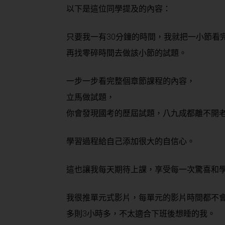
以下是這位同學提及的內容：
只要我一有30分鐘的時間，我就把一小節看
再找零碎時間去做該小節的試題。
一步一步看完整個章節課程的內容，
立馬做試題，
你會發現國考的歷屆試題，八九成都離不開
學習過程給自己添加很大的自信心。
這也讓我每天期待上課，享受每一次驚喜和
我很推單元式影片，每單元的影片時間都不會
多則3小時多，不太適合下班後想睡的我。