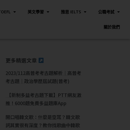
OEFL
英文學習
雅思 IELTS
公職考試
關於我們
更多精選文章
2023/112高普考考古題解析｜高普考
考古題｜政治學歷屆試題(普考)
【新制多益考古題下載】PTT網友激
推！6000題免費多益題庫App
開口唱韓文歌：什麼是空耳？韓文歌
詞其實很有深度？教你找歌曲中韓歌