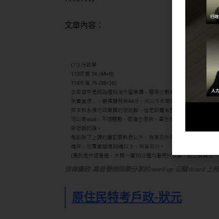
文章內容：
法律廉政-高普雙榜同學分享的 word up 公職 dcard 
原住民特考戶政-狀元