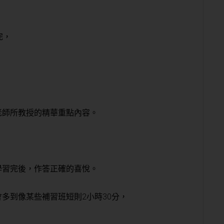
完，
老師所教授的精華重點內容。
學習完後，作答正確的喜悅。
多到像某些補習班短則2小時30分，