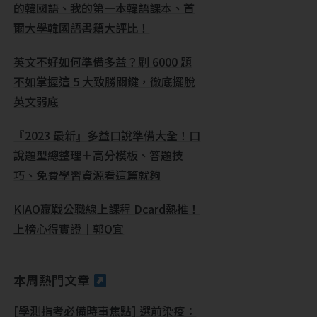
的韓國語、我的第一本韓語課本、首
爾大學韓國語書籍大評比！
英文不好如何準備多益？刷 6000 題
不如掌握這 5 大致勝關鍵，徹底擺脫
英文弱底
『2023 最新』多益口說準備大全！口
說題型總整理＋高分模板、答題技
巧、免費學習資源看這篇就夠
KIAO贏戰公職線上課程 Dcard熱推！
上榜心得實證｜郭O宜
本周熱門文章
[學測指考必備時事焦點] 選前染疫：