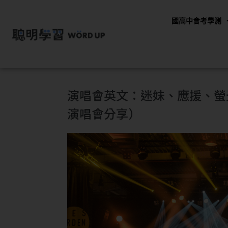
國高中會考學測
演唱會英文：迷妹、應援、螢光
演唱會分享）