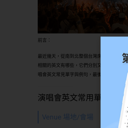
前言：
最近幾天，從南到北整個台灣席捲了 Black
相關的
英文
有哪些，它們分別又是什麼意思
唱會英文
常見單字與例句，最後幫大家整理出了
演唱會英文
常用單字：
Venue 場地/會場