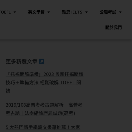
OEFL
英文學習
雅思 IELTS
公職考試
關於我們
更多精選文章
『托福閱讀準備』2023 最新托福閱讀
技巧＋準備方法 輕鬆破解 TOEFL 閱
讀
2019/108高普考考古題解析｜高普考
考古題｜法學緒論歷屆試題(高考)
5 大熱門新手學韓文書籍推薦！大家