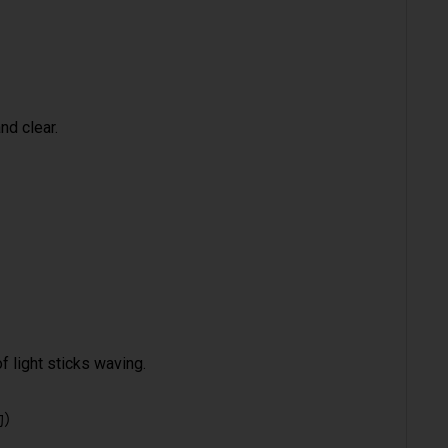
nd clear.
 light sticks waving.
動）