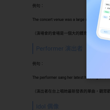
例句：
The concert venue was a large stadium that
（演場會的會場是一個大的體育場能夠容納
Performer 演出者
例句：
The performer sang her latest hit song on st
（演出者在台上唱她最新發表的單曲，觀眾
Idol 偶像