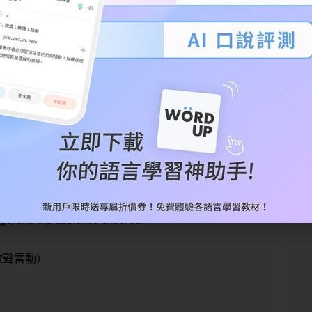
 could accommodate thousands of people.
數千人）
age, and the audience cheered.
歡聲雷動）