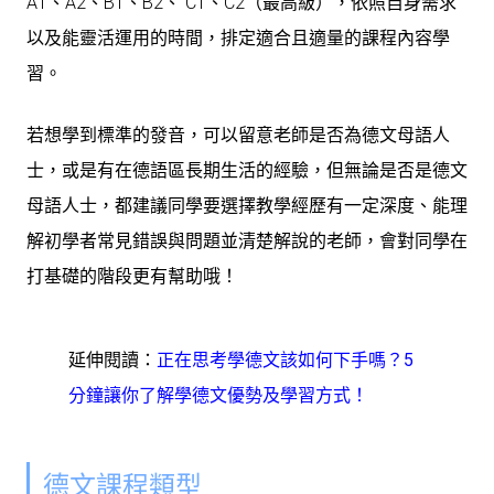
A1、A2、B1、B2、 C1、C2（最高級），依照自身需求
以及能靈活運用的時間，排定
適合且適量的課程內容
學
習。
若想學到標準的發音，可以留意老師是否為德文母語人
士，或是有在德語區長期生活的經驗，但無論是否是德文
母語人士，都建議同學要選擇教學經歷有一定深度、能理
解初學者常見錯誤與問題並清楚解說的老師，會對同學在
打基礎的階段更有幫助哦！
延伸閱讀：
正在思考學德文該如何下手嗎？5
分鐘讓你了解學德文優勢及學習方式！
德文課程類型