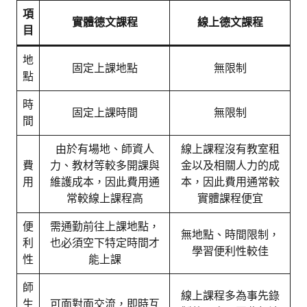
項
實體德文課程
線上德文課程
目
地
固定上課地點
無限制
點
時
固定上課時間
無限制
間
由於有場地、師資人
線上課程沒有教室租
費
力、教材等較多開課與
金以及相關人力的成
用
維護成本，因此費用通
本，因此費用通常較
常較線上課程高
實體課程便宜
便
需通勤前往上課地點，
無地點、時間限制，
利
也必須空下特定時間才
學習便利性較佳
性
能上課
師
線上課程多為事先錄
生
可面對面交流，即時互