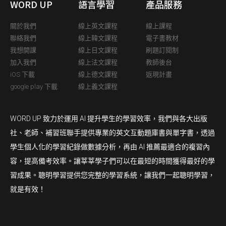
WORD UP
語言學習
產品服務
關於我們
線上英文課程
線上課程
聯絡我們
線上韓文課程
電子書教材
我想開課
線上日文課程
刷題訂閱制
加入我們
線上法文課程
教師後台
iOS 下載
線上德文課程
返現計畫
google play 下載
線上義文課程
WORD UP 致力於運用 AI 提升學生的學習效率，我們與各大出版
社、老師、補習班聯手提供專業的英文互動題庫書與單字書，透過
學生個人化的學習紀錄做數據分析，再由 AI 推薦最適合的複習內
容，提高備考效率。讓莘莘學子們可以在最短的時間獲得最好的學
習成果。聰明學習提供您完整的學習系統，讓我們一起聰明學習，
就是有效！