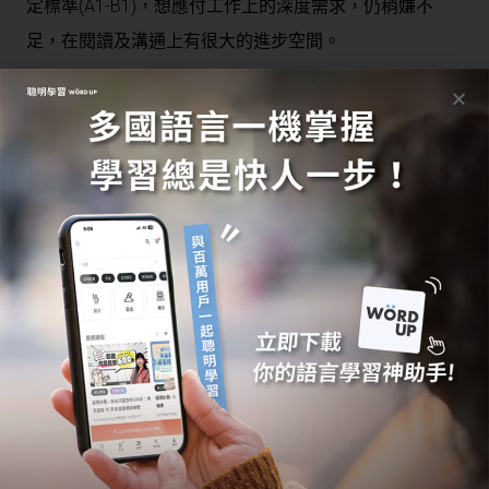
定標準(A1-B1)，想應付工作上的深度需求，仍稍嫌不
足，在閱讀及溝通上有很大的進步空間。
部分類型工作需要與當地人大量溝通，如「銷售與
業務職」
無論是什麼工作、職位，都需要言語溝通來傳達訊息，更
何況是每天要面對大量當地客人的銷售業，以當地語言溝
通才有機會創造成交，所以在職場上，會說德文是最基本
卻也最重要的門檻。
德文能力+母語中文優勢
德國工作競爭者很多，再加上德國也仰賴對外貿易
來維持國家經濟，有不少職位會需要它國的母語能
力。