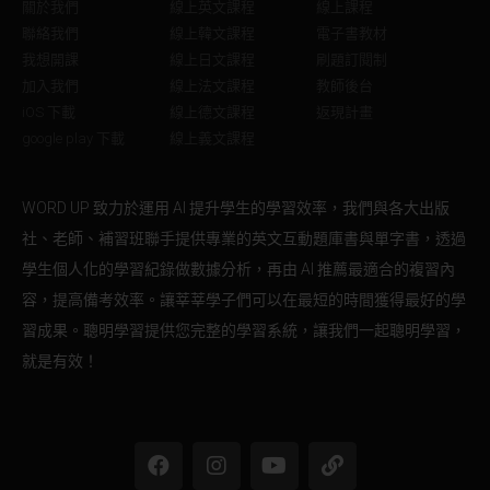
關於我們
線上英文課程
線上課程
聯絡我們
線上韓文課程
電子書教材
我想開課
線上日文課程
刷題訂閱制
加入我們
線上法文課程
教師後台
iOS 下載
線上德文課程
返現計畫
google play 下載
線上義文課程
WORD UP 致力於運用 AI 提升學生的學習效率，我們與各大出版
社、老師、補習班聯手提供專業的英文互動題庫書與單字書，透過
學生個人化的學習紀錄做數據分析，再由 AI 推薦最適合的複習內
容，提高備考效率。讓莘莘學子們可以在最短的時間獲得最好的學
習成果。聰明學習提供您完整的學習系統，讓我們一起聰明學習，
就是有效！