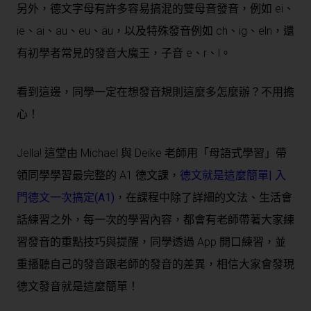
另外，德文字母有許多容易搞混的雙母音發音，例如 ei、
ie、ai、au、eu、äu，以及特殊發音例如 ch、ig、eln，還
有初學者常見的發音大魔王，子音 e、r、l。
看到這邊，同學一定在想發音規則這麼多怎麼辦？不用擔
心！
Jella! 這堂由 Michael 與 Deike 老師用「母語式學習」帶
領同學學習最完整的 A1 德文課，
德文就是這麼簡單| 入
門德文一次搞定(A1)
，在課程中除了詳細的文法、生活會
話練習之外，每一次的學習內容，都會有老師帶著大家練
習發音的重點技巧與提醒，同學透過 App 開口練習，並
重播聽自己的發音跟老師的發音的差異，相信大家會發現
德文發音就是這麼簡單！