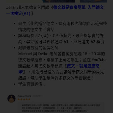
Jella! 超人氣德文入門課
《
德文就是這麼簡單| 入門德文
一次搞定(A1)
》
最生活化的道地德文，還有兩位老師親自示範完整
情境的德文生活會話
課程時長 57 小時、CP 值超高，最完整紮實的課
綱，學完後可以輕鬆通過 A1 、無痛邁向 A2 程度
經驗最豐富的金牌名師
Michael 與 Deike 老師各自擁有超過 15、20 年的
德文教學經驗，累積了上萬名學生；並在 YouTube
開設超人氣德文教學頻道
《
德文 – 就是這麼簡
單!
》
，用活潑易懂的方式講解學德文同學的常見
錯誤，幫助學生釐清許多德文的學習觀念！
學生真實評價：