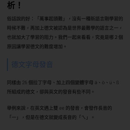
析！
俗話說的好：「萬事起頭難」，沒有一種新語言剛學習的
時候不難，再加上德文被認為是世界最難學的語言之一，
也就加大了學習的阻力。我們一起來看看，究竟是哪２個
原因讓學習德文的難度增加。
德文字母發音
同樣由 26 個拉丁字母、加上四個變體字母 ä、ö、ü、ß
所組成的德文，卻與英文的發音有些不同。
舉例來說，在英文遇上雙 ee 的發音，會發作長音的
「一」，但是在德文就變成長音的「ㄟ」。