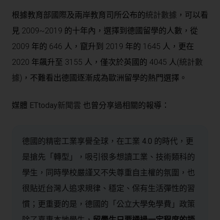
根據教育部國際及兩岸教育司所公布的
統計數據
，可以看
見 2009~2019 的十年內，選擇到德國留學的人數，從
2009 年的 646 人，竄升到 2019 年的 1645 人，更在
2020 年飆升至 3155 人，僅次於英國的 4045 人(
統計數
據
)，不難看出德國逐漸成為歐洲留學的熱門選擇。
媒體
ETtoday新聞雲
也曾分享過相關的報導：
德國的精密工業享譽全球，在工業 4.0 的時代，更
是搶先「轉型」，吸引很多想讀工業、技術類科的
學生，同時學校嚴謹又不失尊重自主權的氛圍，也
很貼近台灣人追求規律、穩定、保有生活彈性的習
慣；更重要的是，德國的「公立大學免學費」政策
除了嘉惠本地學生，
留學生只要通過一定程度的語