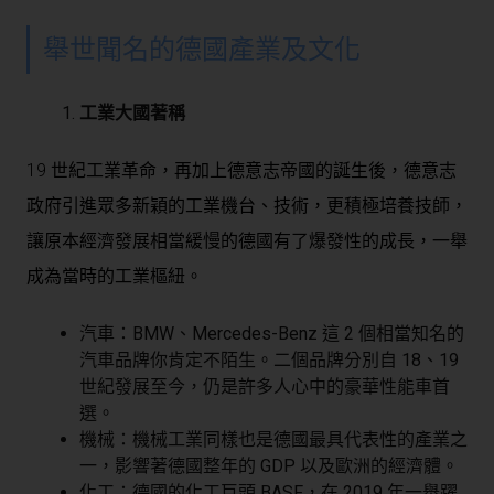
舉世聞名的德國產業及文化
工業大國著稱
19 世紀工業革命，再加上德意志帝國的誕生後，德意志
政府引進眾多新穎的工業機台、技術，更積極培養技師，
讓原本經濟發展相當緩慢的德國有了爆發性的成長，一舉
成為當時的工業樞紐。
汽車：BMW、Mercedes-Benz 這 2 個相當知名的
汽車品牌你肯定不陌生。二個品牌分別自 18、19
世紀發展至今，仍是許多人心中的豪華性能車首
選。
機械：機械工業同樣也是德國最具代表性的產業之
一，影響著德國整年的 GDP 以及歐洲的經濟體。
化工：德國的化工巨頭 BASF，在 2019 年一舉躍