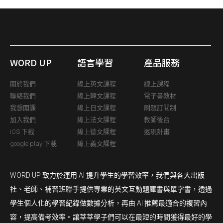
WORD UP
語言學習
產品服務
關於我們
線上英文課程
線上課程
聯絡我們
線上韓文課程
電子書教材
我想開課
線上日文課程
刷題訂閱制
加入我們
線上法文課程
教師後台
iOS 下載
線上德文課程
返現計畫
google play 下載
線上義文課程
WORD UP 致力於運用 AI 提升學生的學習效率，我們與各大出版
社、老師、補習班聯手提供專業的英文互動題庫書與單字書，透過
學生個人化的學習紀錄做數據分析，再由 AI 推薦最適合的複習內
容，提高備考效率。讓莘莘學子們可以在最短的時間獲得最好的學