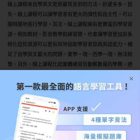
線上課程來自學英文更是最常見到的方法，好處多多，首
先，線上課程可以讓學習者有更大的彈性和自主性，可以
隨時隨地進行學習。其次，線上課程擁有更豐富的學習資
源，例如教材、影音教學和練習題，也會讓學習更加有系
統化這些資源可以更有效地協助學習者提高英語能力，補
足了自學英文最大的問題，東學ㄧ塊、西學一塊，無法統
整，另外，線上課程比起實體補習班動輒數萬的學費，通
常較為便宜且具有較高的學習效益，對於有限的學習預算
和時間的學習者而言，這是一個非常重要的考量因素。
自學英文-線上課程推薦
WORD UP