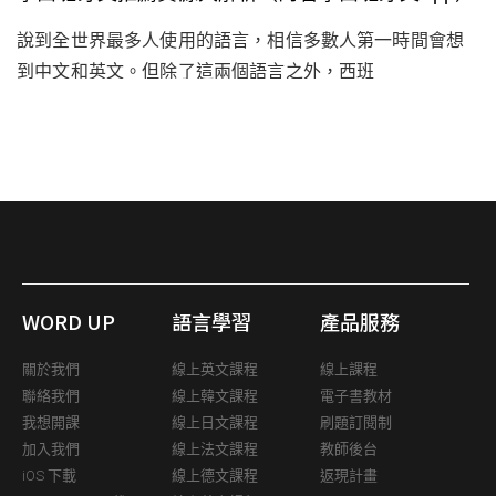
說到全世界最多人使用的語言，相信多數人第一時間會想
到中文和英文。但除了這兩個語言之外，西班
WORD UP
語言學習
產品服務
關於我們
線上英文課程
線上課程
聯絡我們
線上韓文課程
電子書教材
我想開課
線上日文課程
刷題訂閱制
加入我們
線上法文課程
教師後台
iOS 下載
線上德文課程
返現計畫