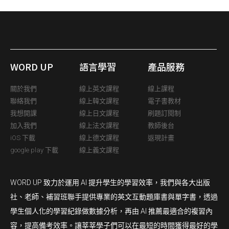
WORD UP
語言學習
產品服務
關於我們
線上英文課程
線上課程
聯絡我們
線上韓文課程
電子書教材
我想開課
線上日文課程
刷題訂閱制
加入我們
線上法文課程
教師後台
iOS 下載
線上德文課程
返現計畫
google play 下載
線上義文課程
WORD UP 致力於運用 AI 提升學生的學習效率，我們與各大出版
社、老師、補習班聯手提供專業的英文互動題庫書與單字書，透過
學生個人化的學習紀錄做數據分析，再由 AI 推薦最適合的複習內
容，提高備考效率。讓莘莘學子們可以在最短的時間獲得最好的學