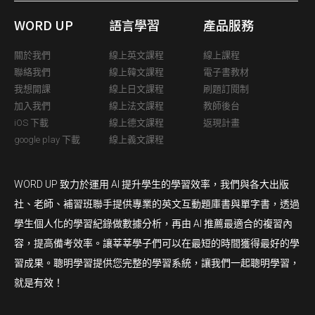
WORD UP
語言學習
產品服務
關於我們
線上英文課程
線上課程
聯絡我們
線上韓文課程
電子書教材
我想開課
線上日文課程
刷題訂閱制
加入我們
線上法文課程
教師後台
iOS 下載
線上德文課程
返現計畫
google play 下載
線上義文課程
WORD UP 致力於運用 AI 提升學生的學習效率，我們與各大出版
社、老師、補習班聯手提供專業的英文互動題庫書與單字書，透過
學生個人化的學習紀錄做數據分析，再由 AI 推薦最適合的複習內
容，提高備考效率。讓莘莘學子們可以在最短的時間獲得最好的學
習成果。聰明學習提供您完整的學習系統，讓我們一起聰明學習，
就是有效！