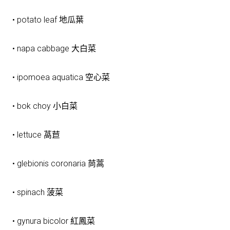
• potato leaf 地瓜葉
• napa cabbage 大白菜
• ipomoea aquatica 空心菜
• bok choy 小白菜
• lettuce 萵苣
• glebionis coronaria 茼蒿
• spinach 菠菜
• gynura bicolor 紅鳳菜