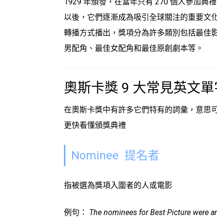
1929 年頒發，在當年只有 270 個人參
以後，它們逐漸成為吸引全球關注的重要文化活動
轉播方式播出，獎項分為許多類別包括最佳
男配角、最佳女配角和最佳原創劇本等。
奧斯卡獎
9 大常見英文
在
奧斯卡獎
中有許多它們特有的詞彙，意思
更快看懂頒獎典禮
Nominee 提名者
指被選為獎項入圍者的人或電影
例句：
The nominees for Best Picture were a