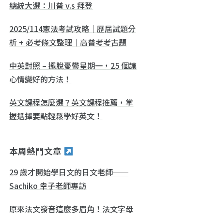
總統大選：川普 v.s 拜登
2025/114憲法考試攻略｜歷屆試題分
析 + 必考條文整理｜高普考考古題
中英對照 – 擺脫憂鬱星期一，25 個讓
心情變好的方法！
英文課程怎麼選？英文課程推薦，掌
握選擇要點輕鬆學好英文！
本周熱門文章
29 歲才開始學日文的日文老師──
Sachiko 幸子老師專訪
原來法文發音這麼多眉角！法文字母