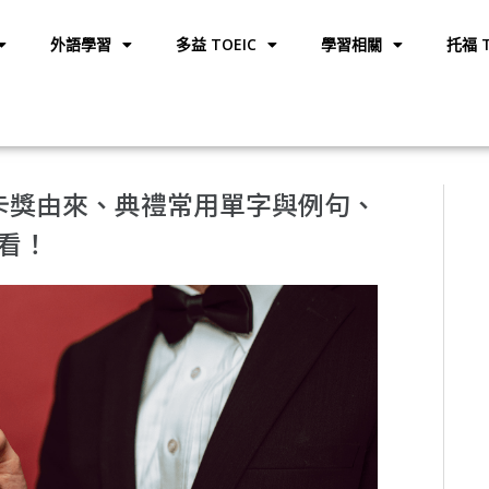
外語學習
多益 TOEIC
學習相關
托福 T
斯卡獎由來、典禮常用單字與例句、
看！