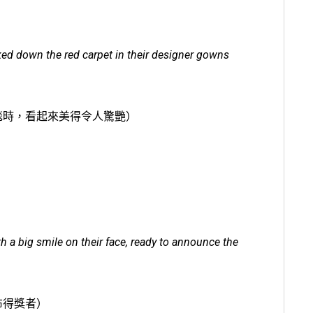
ked down the red carpet in their designer gowns
毯時，看起來美得令人驚艷）
 a big smile on their face, ready to announce the
布得獎者）