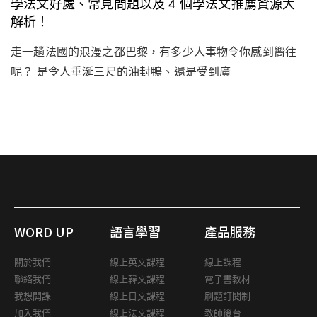
學法文好處、常見問題以及 4 個學法文推薦資源大
解析！
走一趟法國的浪漫之都巴黎，有多少人事物令你感到嚮往
呢？ 是令人垂涎三尺的油封鴨、還是受到廣
WORD UP
語言學習
產品服務
關於我們
線上英文課程
線上課程
聯絡我們
線上韓文課程
電子書教材
我想開課
線上日文課程
刷題訂閱制
加入我們
線上法文課程
教師後台