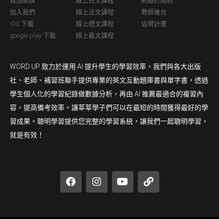
我想開課
線上日文課程
刷題訂閱制
加入我們
線上法文課程
教師後台
iOS 下載
線上德文課程
返現計畫
google play 下載
線上義文課程
WORD UP 致力於運用 AI 提升學生的學習效率，我們與各大出版
社、老師、補習班聯手提供專業的英文互動題庫書與單字書，透過
學生個人化的學習紀錄做數據分析，再由 AI 推薦最適合的複習內
容，提高備考效率。讓莘莘學子們可以在最短的時間獲得最好的學
習成果。聰明學習提供您完整的學習系統，讓我們一起聰明學習，
就是有效！