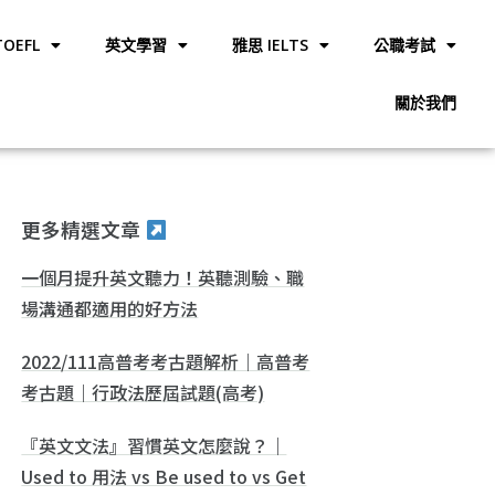
OEFL
英文學習
雅思 IELTS
公職考試
關於我們
更多精選文章
一個月提升英文聽力！英聽測驗、職
場溝通都適用的好方法
2022/111高普考考古題解析｜高普考
考古題｜行政法歷屆試題(高考)
『英文文法』習慣英文怎麼說？｜
Used to 用法 vs Be used to vs Get