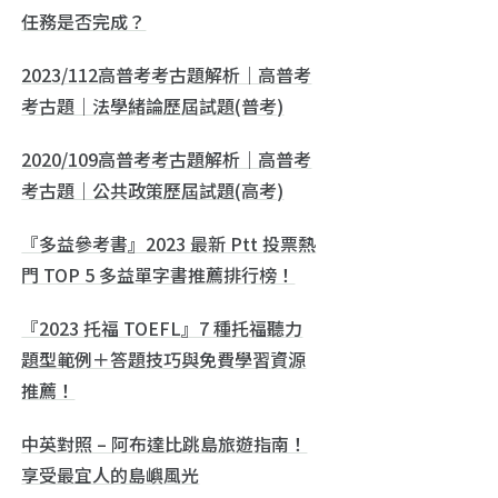
任務是否完成？
2023/112高普考考古題解析｜高普考
考古題｜法學緒論歷屆試題(普考)
2020/109高普考考古題解析｜高普考
考古題｜公共政策歷屆試題(高考)
『多益參考書』2023 最新 Ptt 投票熱
門 TOP 5 多益單字書推薦排行榜！
『2023 托福 TOEFL』7 種托福聽力
題型範例＋答題技巧與免費學習資源
推薦！
中英對照 – 阿布達比跳島旅遊指南！
享受最宜人的島嶼風光